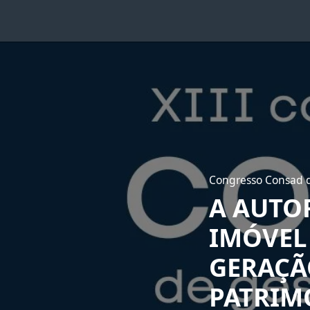
Congresso Consad d
A AUTO
IMÓVEL
GERAÇÃ
PATRIM