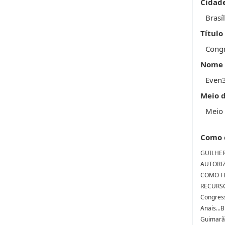
Cidad
Brasíl
Título
Congr
Nome 
Even
Meio 
Meio 
Como 
GUILHERM
AUTORI
COMO F
RECURSO
Congress
Anais...
Guimarãe