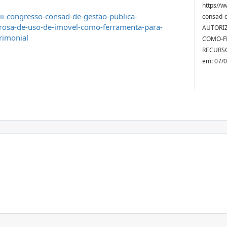
https//w
ii-congresso-consad-de-gestao-publica-
consad-d
osa-de-uso-de-imovel-como-ferramenta-para-
AUTORI
rimonial
COMO-F
RECURSO
em: 07/