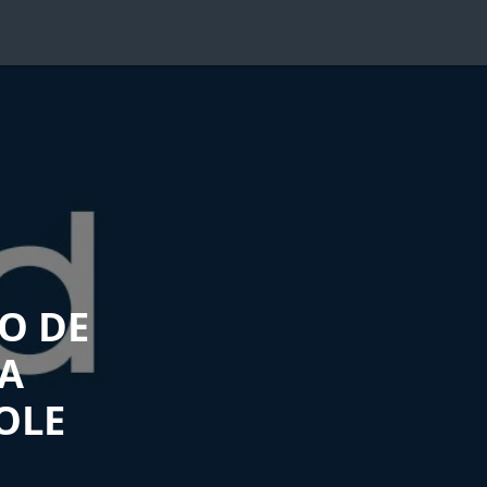
O DE
A
OLE