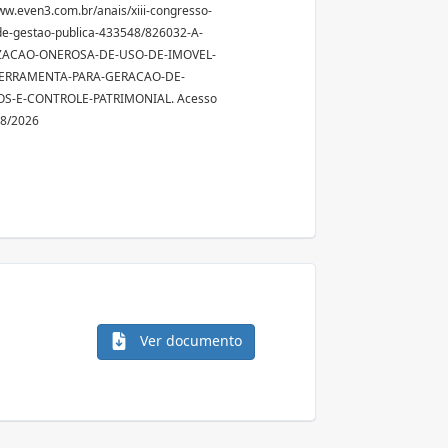
ww.even3.com.br/anais/xiii-congresso-
e-gestao-publica-433548/826032-A-
ZACAO-ONEROSA-DE-USO-DE-IMOVEL-
ERRAMENTA-PARA-GERACAO-DE-
S-E-CONTROLE-PATRIMONIAL. Acesso
08/2026
Ver documento