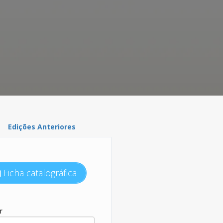
Edições Anteriores
Ficha catalográfica
r