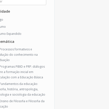
idade
igo
sumo
umo Expandido
temática
 Processos formativos e
dução do conhecimento na
duação
 Programas PIBID e PRP: diálogos
re a formação inicial em
iculação com a Educação Básica
 Fundamentos da educação:
sofia, história, antropologia,
cologia e sociologia da educação
Ensino de Filosofia e Filosofia da
cação