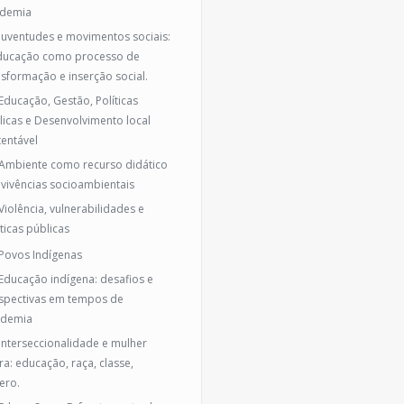
demia
 Juventudes e movimentos sociais:
ducação como processo de
nsformação e inserção social.
 Educação, Gestão, Políticas
licas e Desenvolvimento local
tentável
 Ambiente como recurso didático
 vivências socioambientais
 Violência, vulnerabilidades e
ticas públicas
 Povos Indígenas
 Educação indígena: desafios e
spectivas em tempos de
demia
 Interseccionalidade e mulher
ra: educação, raça, classe,
ero.