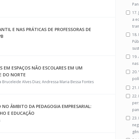
Pan
17.
a e
tra
NTIL E NAS PRÁTICAS DE PROFESSORAS DE
18.
PB
Púb
sus
19.
nas
S EM ESPAÇOS NÃO ESCOLARES EM UM
20.
E DO NORTE
polí
a Bruceleide Alves Dias; Andressa Maria Bessa Fontes
21.
22.
per
 NO ÂMBITO DA PEDAGOGIA EMPRESARIAL:
pan
LHO E EDUCAÇÃO
23.
s
neg
gên