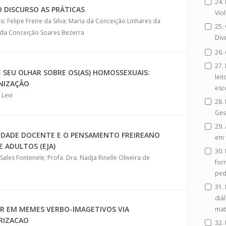
24.
O DISCURSO AS PRÁTICAS
Vio
a; Felipe Freire da Silva; Maria da Conceição Linhares da
25.
ia da Conceição Soares Bezerra
Div
26.
27.
 SEU OLHAR SOBRE OS(AS) HOMOSSEXUAIS:
lei
NIZAÇÃO
esc
Levi
28.
Ges
29.
IDADE DOCENTE E O PENSAMENTO FREIREANO
em 
 ADULTOS (EJA)
30.
Sales Fontenele; Profa. Dra. Nadja Rinelle Oliveira de
for
ped
31.
diá
 EM MEMES VERBO-IMAGETIVOS VIA
mat
RIZACAO
32. 