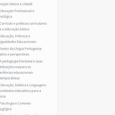
mação leitora e cidadã
 Educação Profissional e
nológica
Currículo e políticas curriculares
a a educação básica
 Educação, Pobreza e
igualdades Educacionais
 Ensino da Língua Portuguesa:
afios e perspectivas
 A pedagogia freireana e suas
tribuições na/para as
eriências educacionais
temporâneas
 Educação, Estética e Linguagens
contextos educativos para a
ncia
 Psicologia e Contexto
agógico