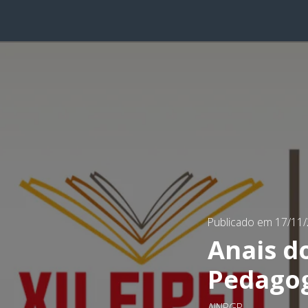
Publicado em 17/11
Anais d
Pedagog
AINPGP