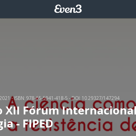
/2021
- ISBN: 978-65-5941-418-5
- DOI: 10.29327/147294
o XII Fórum Internaciona
ia - FIPED