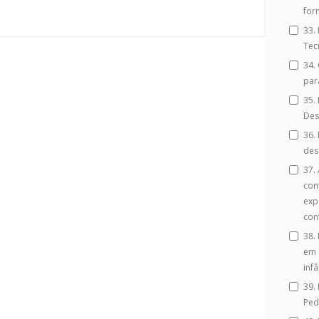
for
33.
Tec
34. 
par
35.
Des
36.
des
37.
con
exp
con
38.
em 
infâ
39.
Ped