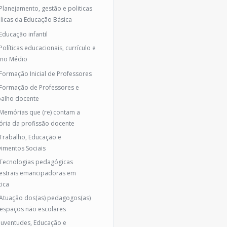
 Planejamento, gestão e politicas
licas da Educação Básica
 Educação infantil
Políticas educacionais, currículo e
ino Médio
 Formação Inicial de Professores
 Formação de Professores e
balho docente
 Memórias que (re) contam a
tória da profissão docente
 Trabalho, Educação e
imentos Sociais
 Tecnologias pedagógicas
estrais emancipadoras em
tica
 Atuação dos(as) pedagogos(as)
espaços não escolares
 Juventudes, Educação e