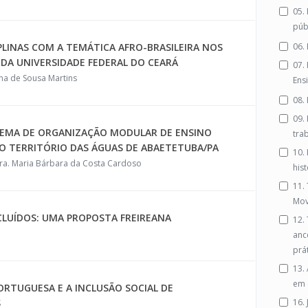
05.
púb
CIPLINAS COM A TEMÁTICA AFRO-BRASILEIRA NOS
06.
 DA UNIVERSIDADE FEDERAL DO CEARÁ
07. 
ena de Sousa Martins
Ens
08.
09.
ISTEMA DE ORGANIZAÇÃO MODULAR DE ENSINO
tra
NO TERRITÓRIO DAS ÁGUAS DE ABAETETUBA/PA
10.
Dra. Maria Bárbara da Costa Cardoso
his
11.
Mov
CLUÍDOS: UMA PROPOSTA FREIREANA
12.
anc
prá
13.
em 
ORTUGUESA E A INCLUSÃO SOCIAL DE
S
16.