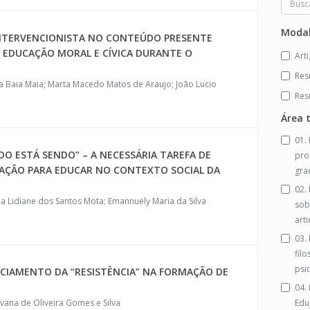
Modal
INTERVENCIONISTA NO CONTEÚDO PRESENTE
E EDUCAÇÃO MORAL E CÍVICA DURANTE O
Art
Re
a Baia Maia; Marta Macedo Matos de Araujo; João Lucio
Res
Área 
01.
O ESTÁ SENDO” – A NECESSÁRIA TAREFA DE
pro
CAÇÃO PARA EDUCAR NO CONTEXTO SOCIAL DA
gra
02.
ria Lidiane dos Santos Mota; Emannuely Maria da Silva
sob
art
03.
filo
psi
ENCIAMENTO DA “RESISTÊNCIA” NA FORMAÇÃO DE
04. 
vana de Oliveira Gomes e Silva
Edu