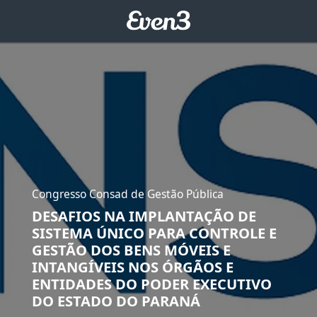
Congresso Consad de Gestão Pública
DESAFIOS NA IMPLANTAÇÃO DE
SISTEMA ÚNICO PARA CONTROLE E
GESTÃO DOS BENS MÓVEIS E
INTANGÍVEIS NOS ÓRGÃOS E
ENTIDADES DO PODER EXECUTIVO
DO ESTADO DO PARANÁ