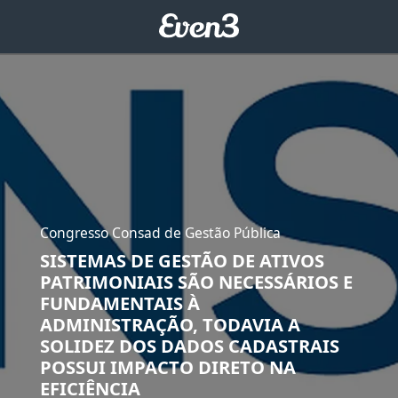
Congresso Consad de Gestão Pública
SISTEMAS DE GESTÃO DE ATIVOS
PATRIMONIAIS SÃO NECESSÁRIOS E
FUNDAMENTAIS À
ADMINISTRAÇÃO, TODAVIA A
SOLIDEZ DOS DADOS CADASTRAIS
POSSUI IMPACTO DIRETO NA
EFICIÊNCIA