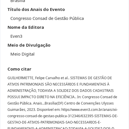
Brasília
Título dos Anais do Evento
Congresso Consad de Gestão Pública
Nome da Editora
Even3
Meio de Divulgação
Meio Digital
Como citar
GUILHERMETTE, Felipe Carvalho et al.. SISTEMAS DE GESTÃO DE
ATIVOS PATRIMONIAIS SÃO NECESSÁRIOS E FUNDAMENTAIS À
ADMINISTRAÇÃO, TODAVIA A SOLIDEZ DOS DADOS CADASTRAIS
POSSUI IMPACTO DIRETO NA EFICIÊNCIA.. In: Congresso Consad de
Gestão Pública. Anais...Brasília(DF) Centro de Convenções Ulysses
Guimarães, 2023. Disponível em: https//www.even3.com.br/anais/xii-
congresso-consad-de-gestao-publica-312346/632395-SISTEMAS-DE-
GESTAO-DE-ATIVOS-PATRIMONIAIS-SAO-NECESSARIOS-E-
FUNDAMENTAIS-A-ADMINISTRACAO-TODAVIA-A-SOLIDEZ-DOS-D.