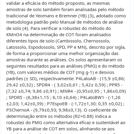
validar a eficácia do método proposto, as mesmas
amostras de solo também foram analisadas pelo método
tradicional de Yeomans e Bremner (YB) (3), adotado como
metodologia padrão pelo Manual de métodos de análise
de solo (4). Para verificar a robustez do método do
KMnO4 na determinação de COT foram analisados
diferentes tipos de solo (Cambissolo, Chernossolo,
Latossolo, Espodossolo, SPD, PP e MN), descrito por sigla,
de forma a proporcionar uma melhor organização das
amostras durante as análises. Os solos apresentaram os
seguintes resultados para as análises (PMG) e do método
(YB), com valores médios de COT (mg g-1) e desvios
padrões (± SD), respectivamente: P4LatoAB - (15,9 ±0,86;
29,42 ±0,32) ; SPDR4 - ( 3,02±0,61 ; 5,42± 0,59) ; PPR5 -
(7,32 ±0,74; 9,86 ±0,91) ; MNR4 - (0,95±0,95 ; 1,86±0,09)
; SPDR5 - (6,38±1,15 ; 6,10 ±0,64) ; P4LatoBW1 - (-1,26
±2,03; 1,42±0,39) ; P7EspoEB - (-1,72±1,30; 0,35 ±0,02) ;
P3ChernoA - (9,79±0,93; 9,98±0,13). O coeficiente de
determinação entre os métodos (R2=0.88) indica a
robustez do PMG como alternativa eficaz e sustentável ao
YB para a análise de COT em solos, alinhando-se aos