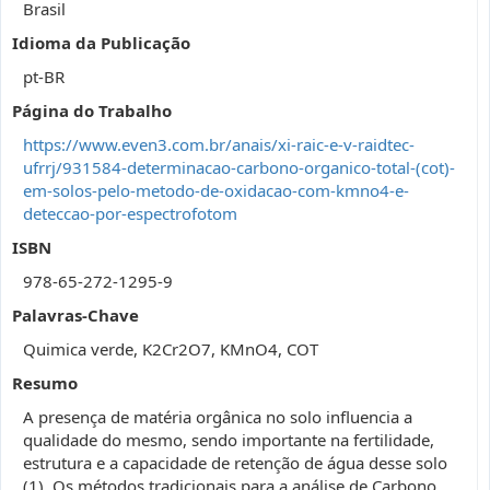
Brasil
Idioma da Publicação
pt-BR
Página do Trabalho
https://www.even3.com.br/anais/xi-raic-e-v-raidtec-
ufrrj/931584-determinacao-carbono-organico-total-(cot)-
em-solos-pelo-metodo-de-oxidacao-com-kmno4-e-
deteccao-por-espectrofotom
ISBN
978-65-272-1295-9
Palavras-Chave
Quimica verde, K2Cr2O7, KMnO4, COT
Resumo
A presença de matéria orgânica no solo influencia a
qualidade do mesmo, sendo importante na fertilidade,
estrutura e a capacidade de retenção de água desse solo
(1). Os métodos tradicionais para a análise de Carbono