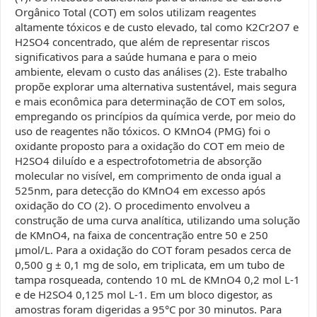
Orgânico Total (COT) em solos utilizam reagentes
altamente tóxicos e de custo elevado, tal como K2Cr2O7 e
H2SO4 concentrado, que além de representar riscos
significativos para a saúde humana e para o meio
ambiente, elevam o custo das análises (2). Este trabalho
propõe explorar uma alternativa sustentável, mais segura
e mais econômica para determinação de COT em solos,
empregando os princípios da química verde, por meio do
uso de reagentes não tóxicos. O KMnO4 (PMG) foi o
oxidante proposto para a oxidação do COT em meio de
H2SO4 diluído e a espectrofotometria de absorção
molecular no visível, em comprimento de onda igual a
525nm, para detecção do KMnO4 em excesso após
oxidação do CO (2). O procedimento envolveu a
construção de uma curva analítica, utilizando uma solução
de KMnO4, na faixa de concentração entre 50 e 250
µmol/L. Para a oxidação do COT foram pesados cerca de
0,500 g ± 0,1 mg de solo, em triplicata, em um tubo de
tampa rosqueada, contendo 10 mL de KMnO4 0,2 mol L-1
e de H2SO4 0,125 mol L-1. Em um bloco digestor, as
amostras foram digeridas a 95°C por 30 minutos. Para