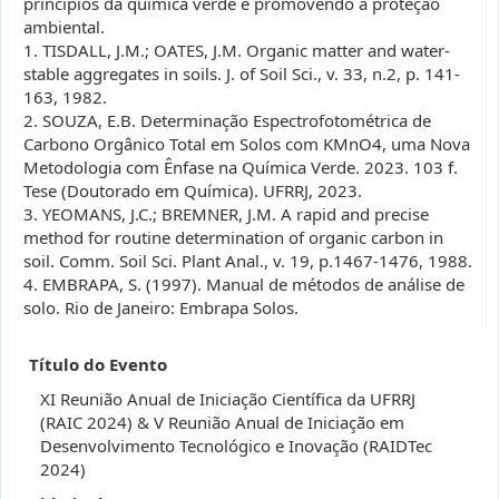
princípios da química verde e promovendo a proteção
ambiental.
1. TISDALL, J.M.; OATES, J.M. Organic matter and water-
stable aggregates in soils. J. of Soil Sci., v. 33, n.2, p. 141-
163, 1982.
2. SOUZA, E.B. Determinação Espectrofotométrica de
Carbono Orgânico Total em Solos com KMnO4, uma Nova
Metodologia com Ênfase na Química Verde. 2023. 103 f.
Tese (Doutorado em Química). UFRRJ, 2023.
3. YEOMANS, J.C.; BREMNER, J.M. A rapid and precise
method for routine determination of organic carbon in
soil. Comm. Soil Sci. Plant Anal., v. 19, p.1467-1476, 1988.
4. EMBRAPA, S. (1997). Manual de métodos de análise de
solo. Rio de Janeiro: Embrapa Solos.
Título do Evento
XI Reunião Anual de Iniciação Científica da UFRRJ
(RAIC 2024) & V Reunião Anual de Iniciação em
Desenvolvimento Tecnológico e Inovação (RAIDTec
2024)