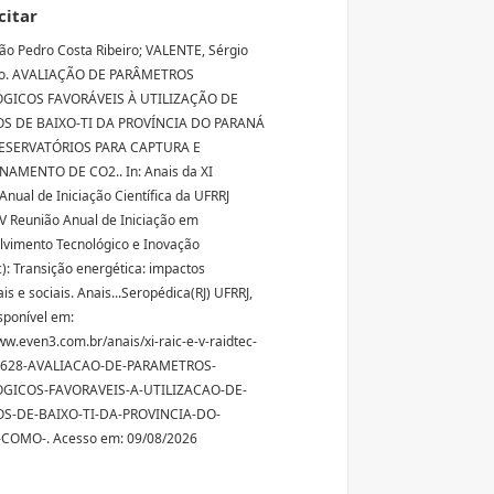
citar
oão Pedro Costa Ribeiro; VALENTE, Sérgio
ro. AVALIAÇÃO DE PARÂMETROS
GICOS FAVORÁVEIS À UTILIZAÇÃO DE
S DE BAIXO-TI DA PROVÍNCIA DO PARANÁ
SERVATÓRIOS PARA CAPTURA E
AMENTO DE CO2.. In: Anais da XI
Anual de Iniciação Científica da UFRRJ
 V Reunião Anual de Iniciação em
vimento Tecnológico e Inovação
): Transição energética: impactos
s e sociais. Anais...Seropédica(RJ) UFRRJ,
sponível em:
ww.even3.com.br/anais/xi-raic-e-v-raidtec-
29628-AVALIACAO-DE-PARAMETROS-
GICOS-FAVORAVEIS-A-UTILIZACAO-DE-
S-DE-BAIXO-TI-DA-PROVINCIA-DO-
COMO-. Acesso em: 09/08/2026