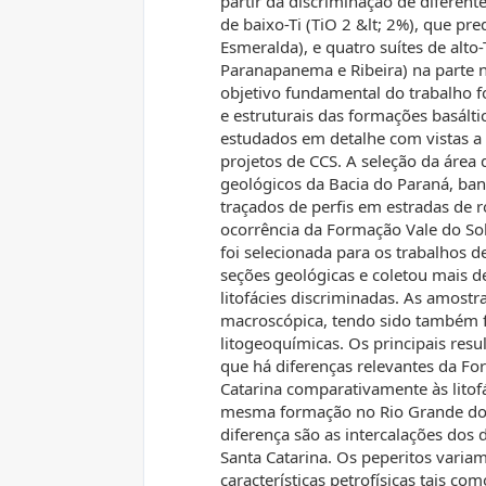
partir da discriminação de diferente
de baixo-Ti (TiO 2 &lt; 2%), que p
Esmeralda), e quatro suítes de alto-
Paranapanema e Ribeira) na parte no
objetivo fundamental do trabalho fo
e estruturais das formações basált
estudados em detalhe com vistas a
projetos de CCS. A seleção da área 
geológicos da Bacia do Paraná, ban
traçados de perfis em estradas de
ocorrência da Formação Vale do Sol
foi selecionada para os trabalhos 
seções geológicas e coletou mais d
litofácies discriminadas. As amostr
macroscópica, tendo sido também f
litogeoquímicas. Os principais resu
que há diferenças relevantes da Fo
Catarina comparativamente às litofá
mesma formação no Rio Grande do Su
diferença são as intercalações do
Santa Catarina. Os peperitos varia
características petrofísicas tais c