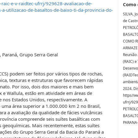
raic-e-v-raidtec-ufrrj/929628-avaliacao-de-
Como 
a-utilizacao-de-basaltos-de-baixo-ti-da-provincia-do-
SILVA, J
de Cast
PETROLÓ
BASALTO
COMO RE
ARMAZEN
, Paraná, Grupo Serra Geral
Reunião 
(RAIC) e
Desenvol
CS) podem ser feitos por vários tipos de rochas,
(RAIDTec
ca, texturas e estruturas que favorecem rápidas
ambientai
nato. Por isso, dois dos maiores e mais bem
2024. Di
x e Wallula, estão em atividade em áreas de
https//w
 e nos Estados Unidos, respectivamente. A
ufrrj/9
e uma área superior a 1.000.000 km 2 no Brasil,
PETROLO
ra a avaliação da qualidade de fácies vulcânicas
BASALTO
província compreende seis suítes basálticas com
PARANA-
 geoquímicas. Mais recentemente, estas suítes
ações do Grupo Serra Geral da Bacia do Paraná a