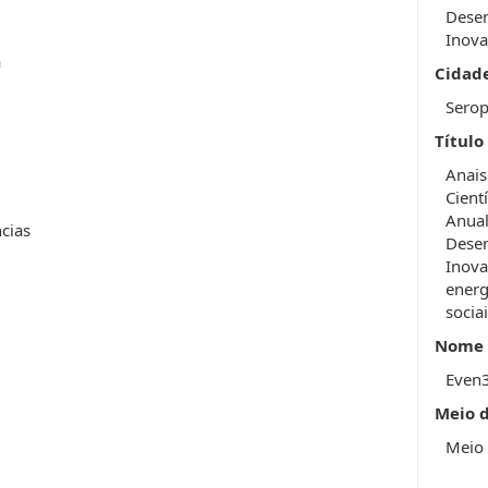
Desen
Inova
a
Cidad
Serop
Título
Anais
Cient
Anual
ncias
Desen
Inova
energ
socia
Nome 
Even
Meio 
Meio 