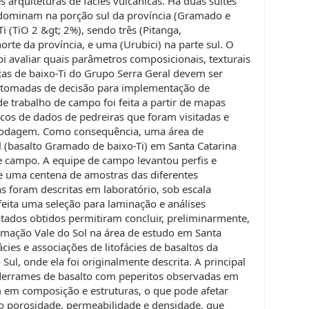
s arquiteturas de fácies vulcânicas. Há duas suítes
redominam na porção sul da província (Gramado e
Ti (TiO 2 &gt; 2%), sendo três (Pitanga,
rte da província, e uma (Urubici) na parte sul. O
i avaliar quais parâmetros composicionais, texturais
icas de baixo-Ti do Grupo Serra Geral devem ser
 tomadas de decisão para implementação de
de trabalho de campo foi feita a partir de mapas
cos de dados de pedreiras que foram visitadas e
 rodagem. Como consequência, uma área de
 (basalto Gramado de baixo-Ti) em Santa Catarina
de campo. A equipe de campo levantou perfis e
e uma centena de amostras das diferentes
as foram descritas em laboratório, sob escala
eita uma seleção para laminação e análises
ltados obtidos permitiram concluir, preliminarmente,
rmação Vale do Sol na área de estudo em Santa
cies e associações de litofácies de basaltos da
l, onde ela foi originalmente descrita. A principal
s derrames de basalto com peperitos observadas em
m em composição e estruturas, o que pode afetar
omo porosidade, permeabilidade e densidade, que