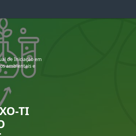
ual de Iniciação em
tos ambientais e
XO-TI
O