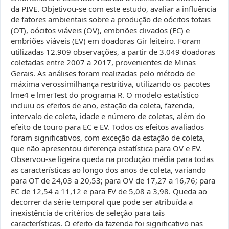
da PIVE. Objetivou-se com este estudo, avaliar a influência
de fatores ambientais sobre a produção de oócitos totais
(OT), oócitos viáveis (OV), embriões clivados (EC) e
embriões viáveis (EV) em doadoras Gir leiteiro. Foram
utilizadas 12.909 observações, a partir de 3.049 doadoras
coletadas entre 2007 a 2017, provenientes de Minas
Gerais. As análises foram realizadas pelo método de
máxima verossimilhança restritiva, utilizando os pacotes
lme4 e lmerTest do programa R. O modelo estatístico
incluiu os efeitos de ano, estação da coleta, fazenda,
intervalo de coleta, idade e número de coletas, além do
efeito de touro para EC e EV. Todos os efeitos avaliados
foram significativos, com exceção da estação de coleta,
que não apresentou diferença estatística para OV e EV.
Observou-se ligeira queda na produção média para todas
as características ao longo dos anos de coleta, variando
para OT de 24,03 a 20,53; para OV de 17,27 a 16,76; para
EC de 12,54 a 11,12 e para EV de 5,08 a 3,98. Queda ao
decorrer da série temporal que pode ser atribuída a
inexistência de critérios de seleção para tais
características. O efeito da fazenda foi significativo nas