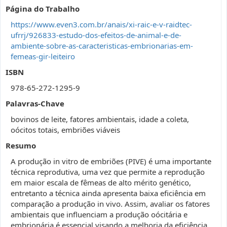
Página do Trabalho
https://www.even3.com.br/anais/xi-raic-e-v-raidtec-
ufrrj/926833-estudo-dos-efeitos-de-animal-e-de-
ambiente-sobre-as-caracteristicas-embrionarias-em-
femeas-gir-leiteiro
ISBN
978-65-272-1295-9
Palavras-Chave
bovinos de leite, fatores ambientais, idade a coleta,
oócitos totais, embriões viáveis
Resumo
A produção in vitro de embriões (PIVE) é uma importante
técnica reprodutiva, uma vez que permite a reprodução
em maior escala de fêmeas de alto mérito genético,
entretanto a técnica ainda apresenta baixa eficiência em
comparação a produção in vivo. Assim, avaliar os fatores
ambientais que influenciam a produção oócitária e
embrionária é essencial visando a melhoria da eficiência