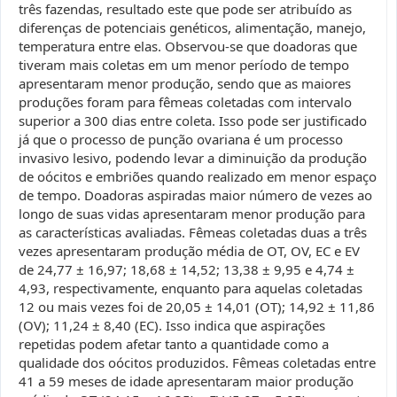
três fazendas, resultado este que pode ser atribuído as
diferenças de potenciais genéticos, alimentação, manejo,
temperatura entre elas. Observou-se que doadoras que
tiveram mais coletas em um menor período de tempo
apresentaram menor produção, sendo que as maiores
produções foram para fêmeas coletadas com intervalo
superior a 300 dias entre coleta. Isso pode ser justificado
já que o processo de punção ovariana é um processo
invasivo lesivo, podendo levar a diminuição da produção
de oócitos e embriões quando realizado em menor espaço
de tempo. Doadoras aspiradas maior número de vezes ao
longo de suas vidas apresentaram menor produção para
as características avaliadas. Fêmeas coletadas duas a três
vezes apresentaram produção média de OT, OV, EC e EV
de 24,77 ± 16,97; 18,68 ± 14,52; 13,38 ± 9,95 e 4,74 ±
4,93, respectivamente, enquanto para aquelas coletadas
12 ou mais vezes foi de 20,05 ± 14,01 (OT); 14,92 ± 11,86
(OV); 11,24 ± 8,40 (EC). Isso indica que aspirações
repetidas podem afetar tanto a quantidade como a
qualidade dos oócitos produzidos. Fêmeas coletadas entre
41 a 59 meses de idade apresentaram maior produção