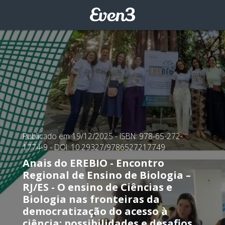
Publicado em 19/12/2025
- ISBN: 978-65-272-
1774-9
- DOI: 10.29327/9786527217749
Anais do EREBIO - Encontro
Regional de Ensino de Biologia –
RJ/ES - O ensino de Ciências e
Biologia nas fronteiras da
democratização do acesso à
ciência: possibilidades e desafios