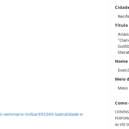
Cidad
Recif
Título
Anais
"Clar
Gotli
litera
Nome 
Even
Meio 
Meio 
Como 
CERVINS
ii-seminario-milba/993389-teatralidade-e-
PERFORM
do VIII 