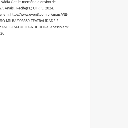
Nádia Gotlib: memória e ensino de
a.". Anais...Recife(PE) UFRPE, 2024.
el em: https//www.even3.com.br/anais/VIII-
IO-MILBA/993389-TEATRALIDADE-E-
ANCE-EM-LUCILA-NOGUEIRA. Acesso em:
026