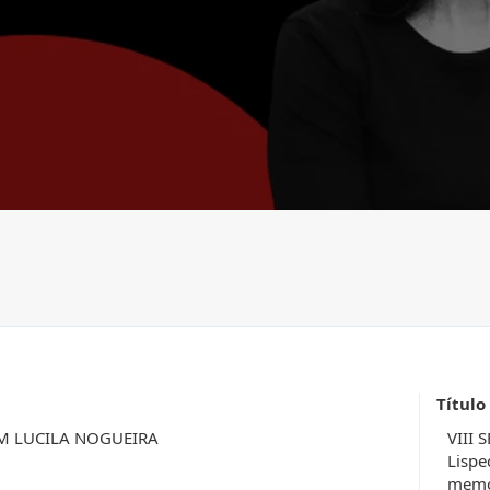
Título
M LUCILA NOGUEIRA
VIII 
Lispe
memór