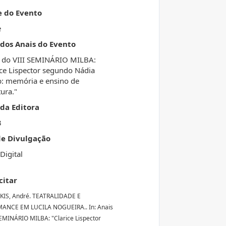
e do Evento
e
 dos Anais do Evento
 do VIII SEMINÁRIO MILBA:
ice Lispector segundo Nádia
b: memória e ensino de
tura."
da Editora
3
de Divulgação
Digital
citar
KIS, André. TEATRALIDADE E
ANCE EM LUCILA NOGUEIRA.. In: Anais
SEMINÁRIO MILBA: "Clarice Lispector