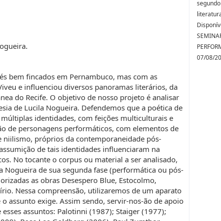
segundo 
literatur
Disponív
SEMINAR
ogueira.
PERFORM
07/08/2
pés bem fincados em Pernambuco, mas com as
iveu e influenciou diversos panoramas literários, da
ea do Recife. O objetivo de nosso projeto é analisar
esia de Lucila Nogueira. Defendemos que a poética de
múltiplas identidades, com feições multiculturais e
ção de personagens performáticos, com elementos de
e niilismo, próprios da contemporaneidade pós-
ssumição de tais identidades influenciaram na
os. No tocante o corpus ou material a ser analisado,
ila Nogueira de sua segunda fase (performática ou pós-
orizadas as obras Desespero Blue, Estocolmo,
lírio. Nessa compreensão, utilizaremos de um aparato
e o assunto exige. Assim sendo, servir-nos-ão de apoio
esses assuntos: Palotinni (1987); Staiger (1977);