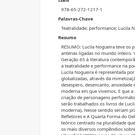
ISBN
978-65-272-1217-1
Palavras-Chave
Teatralidade; performance; Lucila N
Resumo
RESUMO: Lucila Nogueira teve os 
antenas ligadas no mundo inteiro. V
Geração 65 à literatura contemporân
a teatralidade e performance na po
Lucila Nogueira é representada por 
globalizadas, através da mimetiza
desespero, desencanto, ansiedade 
moderna em que vivemos. E que a a
criação de personagens performátic
serão trabalhados os livros de Luc
moderna), Nesse sentido seriam pri
Refletores e A Quarta Forma do De
teórico centrado na pluralidade qu
os mais diversos compêndios sobre 