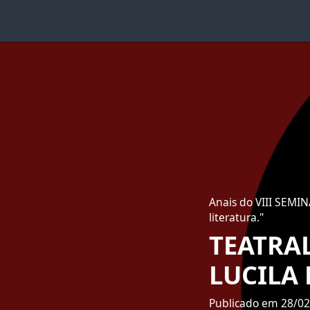
Anais do VIII SEMIN
literatura."
TEATRA
LUCILA
Publicado em 28/0