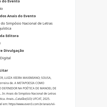
e do Evento
ão
 dos Anais do Evento
 do Simpósio Nacional de Letras
guística
da Editora
3
de Divulgação
Digital
citar
R, LUIZA VIEIRA MAXIMIANO; SOUSA,
Ferreira de. A METAPOESIA COMO
 DEFINIDOR NA POÉTICA DE MANOEL DE
. In: Anais do Simpósio Nacional de Letras
stica. Anais...Catalão(GO) UFCAT, 2025.
el em: https//www.even3.com.br/anais/vii-