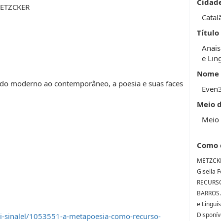
Cidad
METZCKER
Catal
Título
Anais
e Lin
Nome 
as: do moderno ao contemporâneo, a poesia e suas faces
Even
Meio 
Meio 
Como 
METZCKE
Gisella 
RECURSO
BARROS..
e Linguí
Disponív
i-sinalel/1053551-a-metapoesia-como-recurso-