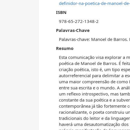
definidor-na-poetica-de-manoel-de
ISBN
978-65-272-1348-2
Palavras-Chave
Palavras-chave: Manoel de Barros.
Resumo
Esta comunicação visa explorar a 
poética de Manoel de Barros. É fei
criação poética, isto é, um tipo es
autorreferencial para delimitar a e
uma maior compreensão de como Bar
entre sua escrita e o mundo. A aná
um reflexo introspectivo, mas tam
constante da sua poética e a subve
contemporânea já tão fortemente con
racionalizante, o poeta construiu u
tradicionais do leitor e da lingua
haverá uma desautomatização dos p