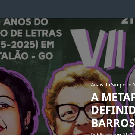
Anais do Simpósio N
A META
DEFINI
BARROS