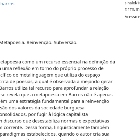
-barros
sinalel
DEFINID
Acesso 
 Metapoesia. Reinvenção. Subversão.
metapoesia como um recurso essencial na definição da
ta uma reflexão em torno do próprio processo de
pecífico de metalinguagem que utiliza do espaço
scrita de poesias, a qual é observada almejando gerar
ros utiliza tal recurso para aprofundar a relação
lise revela que a metapoesia em Barros não é apenas
bém uma estratégia fundamental para a reinvenção
rsão dos valores da sociedade burguesa
solidados, por fugir à lógica capitalista
m discurso que desestabiliza normas e expectativas
gem corrente. Dessa forma, linguisticamente também
aradigmas estabelecidos, quando o autor cria sua