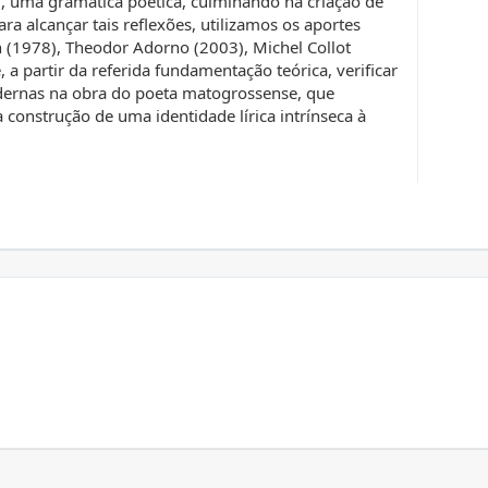
, uma gramática poética, culminando na criação de
ra alcançar tais reflexões, utilizamos os aportes
h (1978), Theodor Adorno (2003), Michel Collot
, a partir da referida fundamentação teórica, verificar
odernas na obra do poeta matogrossense, que
construção de uma identidade lírica intrínseca à