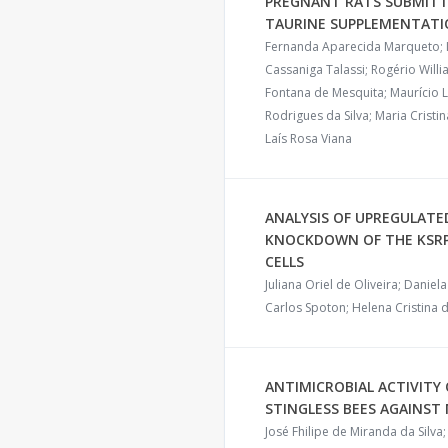
PREGNANT RATS SUBMIT
TAURINE SUPPLEMENTAT
Fernanda Aparecida Marqueto; Is
Cassaniga Talassi; Rogério Will
Fontana de Mesquita; Maurício L
Rodrigues da Silva; Maria Cris
Laís Rosa Viana
ANALYSIS OF UPREGULAT
KNOCKDOWN OF THE KSRP 
CELLS
Juliana Oriel de Oliveira; Danie
Carlos Spoton; Helena Cristina
ANTIMICROBIAL ACTIVITY
STINGLESS BEES AGAINST
José Fhilipe de Miranda da Silva;