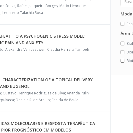
 de Souza; Rafael Junqueira Borges; Mario Henrique
r; Leonardo Talachia Rosa
Modal
Re
Área 
EFEAT TO A PSYCHOGENIC STRESS MODEL:
IC PAIN AND ANXIETY
Bio
o; Alexandra Van Leeuwen; Claudia Herrera Tambeli;
Bio
Bio
 CHARACTERIZATION OF A TOPICAL DELIVERY
 AND EUGENOL
; Gustavo Henrique Rodrigues da Silva; Ananda Pulini
pulveca; Daniele R. de Araujo; Eneida de Paula
TICAS MOLECULARES E RESPOSTA TERAPÊUTICA
 PIOR PROGNÓSTICO EM MODELOS