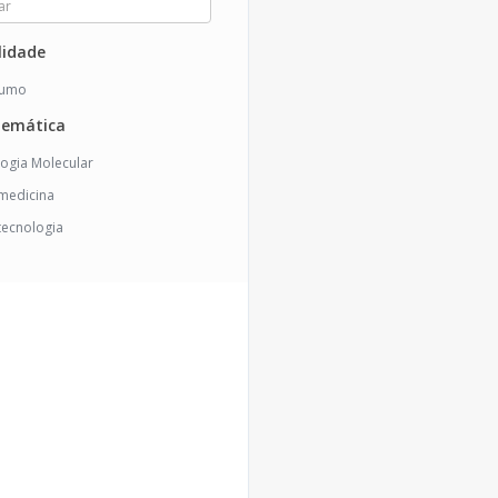
idade
sumo
temática
logia Molecular
medicina
tecnologia