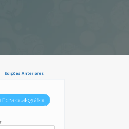
Edições Anteriores
Ficha catalográfica
r