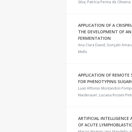
Silva; Patrícia Perina de Oliveira;
APPLICATION OF A CRISP
THE DEVELOPMENT OF AN 
FERMENTATION
Ana Clara David; Gonçalo Amaran
Mello
APPLICATION OF REMOTE 
FOR PHENOTYPING SUGARC
Luan Affonso Montandon Pompeu;
Niederauer; Luciana Rossini Pin
ARTIFICIAL INTELLIGENC
OF ACUTE LYMPHOBLASTIC
Marcio Magrini; Igor Mandello; 