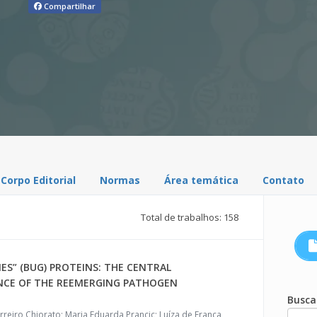
Compartilhar
Corpo Editorial
Normas
Área temática
Contato
Total de trabalhos: 158
ES” (BUG) PROTEINS: THE CENTRAL
NCE OF THE REEMERGING PATHOGEN
Busca
arreiro Chiorato; Maria Eduarda Prancic; Luíza de França