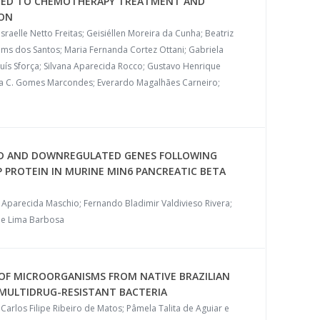
TED TO CHEMOTHERAPY TREATMENT AND
ION
raelle Netto Freitas; Geisiéllen Moreira da Cunha; Beatriz
iams dos Santos; Maria Fernanda Cortez Ottani; Gabriela
uís Sforça; Silvana Aparecida Rocco; Gustavo Henrique
tina C. Gomes Marcondes; Everardo Magalhães Carneiro;
ED AND DOWNREGULATED GENES FOLLOWING
PROTEIN IN MURINE MIN6 PANCREATIC BETA
la Aparecida Maschio; Fernando Bladimir Valdivieso Rivera;
 de Lima Barbosa
 OF MICROORGANISMS FROM NATIVE BRAZILIAN
 MULTIDRUG-RESISTANT BACTERIA
 Carlos Filipe Ribeiro de Matos; Pâmela Talita de Aguiar e