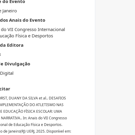
e do Evento
e Janeiro
 dos Anais do Evento
 do VII Congresso Internacional
ucação Física e Desportos
da Editora
3
de Divulgação
Digital
citar
RST, DUANY DA SILVA et al.. DESAFIOS
IMPLEMENTAÇÃO DO ATLETISMO NAS
E EDUCAÇÃO FÍSICA ESCOLAR: UMA
NARRATIVA.. In: Anais do VII Congresso
ional de Educação Física e Desportos.
io de Janeiro(RJ) UERJ, 2025. Disponível em: