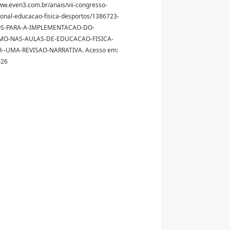
ww.even3.com.br/anais/vii-congresso-
ional-educacao-fisica-desportos/1386723-
OS-PARA-A-IMPLEMENTACAO-DO-
MO-NAS-AULAS-DE-EDUCACAO-FISICA-
--UMA-REVISAO-NARRATIVA. Acesso em:
026