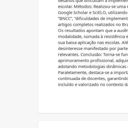
desafios que dificultam a implemen
escolar. Métodos: Realizou-se uma r
Google Scholar e SciELO, utilizando 
“BNCC”, “dificuldades de implement
artigos completos realizados no Bra
Os resultados apontam que a ausên
modalidade, somada à resistência e
sua baixa aplicação nas escolas. Al
desinteresse manifestado por par
relevantes. Conclusão: Torna-se f
aprimoramento profissional, adqui
adotando metodologias dinâmicas q
Paralelamente, destaca-se a import
continuada de docentes, garantindo
incluído e valorizado no contexto d