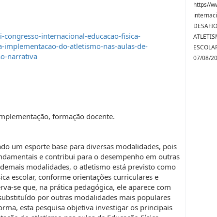
https//w
internac
DESAFI
-congresso-internacional-educacao-fisica-
ATLETIS
a-implementacao-do-atletismo-nas-aulas-de-
ESCOLAR
o-narrativa
07/08/2
, implementação, formação docente.
ado um esporte base para diversas modalidades, pois
ndamentais e contribui para o desempenho em outras
 demais modalidades, o atletismo está previsto como
ca escolar, conforme orientações curriculares e
rva-se que, na prática pedagógica, ele aparece com
substituído por outras modalidades mais populares
orma, esta pesquisa objetiva investigar os principais