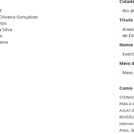
Cidad
T
Rio d
Oliveira Gonçalves
Título
ntos
Anais
 Silva
de Ed
i
eira
Nome 
Even
Meio 
Meio 
Como 
STEINHO
PARA A 
AULAS D
REVISÃO 
Internac
Anais...R