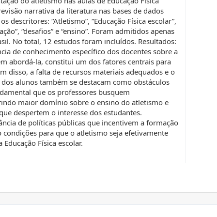
tação do atletismo nas aulas de Educação Física
evisão narrativa da literatura nas bases de dados
os descritores: “Atletismo”, “Educação Física escolar”,
ação”, “desafios” e “ensino”. Foram admitidos apenas
sil. No total, 12 estudos foram incluídos. Resultados:
cia de conhecimento específico dos docentes sobre a
m abordá-la, constitui um dos fatores centrais para
ém disso, a falta de recursos materiais adequados e o
te dos alunos também se destacam como obstáculos
undamental que os professores busquem
rindo maior domínio sobre o ensino do atletismo e
ue despertem o interesse dos estudantes.
ância de políticas públicas que incentivem a formação
 condições para que o atletismo seja efetivamente
a Educação Física escolar.