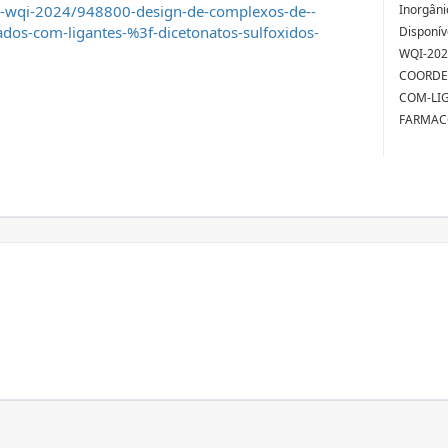
i-wqi-2024/948800-design-de-complexos-de--
Inorgâni
os-com-ligantes-%3f-dicetonatos-sulfoxidos-
Disponív
WQI-202
COORDE
COM-LI
FARMACO