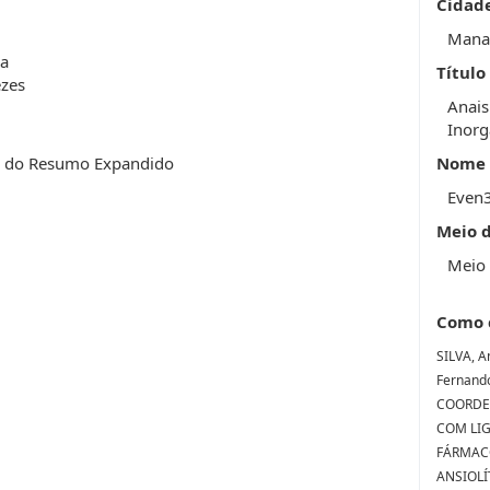
Cidad
Mana
va
Título
ezes
Anais
Inorg
o do Resumo Expandido
Nome 
Even
Meio 
Meio 
Como 
SILVA, A
Fernand
COORDE
COM LIG
FÁRMAC
ANSIOLÍT