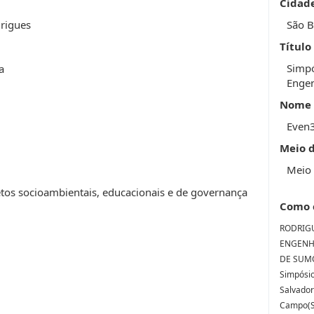
Cidad
rigues
São 
Título
Simpó
a
Engen
Nome 
Even
Meio 
Meio 
jetos socioambientais, educacionais e de governança
Como 
RODRIGUE
ENGENH
DE SUMÔ
Simpósi
Salvador
Campo(SP