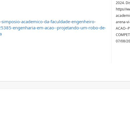
2024. Di
https//w
academic
i-simposio-academico-da-faculdade-engenheiro-
arena-v
25385-engenharia-em-acao--projetando-um-robo-de-
ACAO--
a
COMPETI
07/08/2