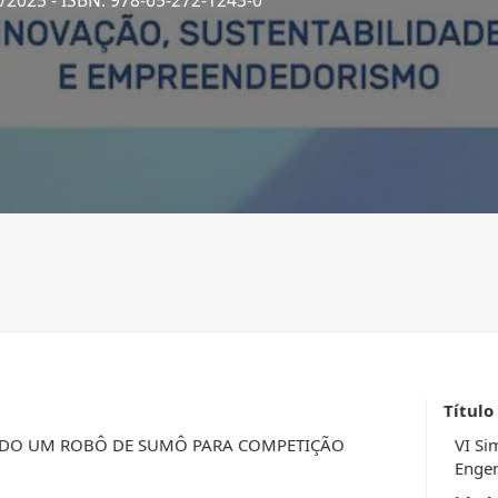
3/2025
- ISBN: 978-65-272-1243-0
Título
NDO UM ROBÔ DE SUMÔ PARA COMPETIÇÃO
VI Si
Engen