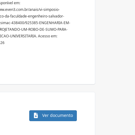
sponível em:
ww.even3.com.br/anais/vi-simposio-
o-da-faculdade-engenheiro-salvador-
i-simac-438400/925385-ENGENHARIA-EM-
PROJETANDO-UM-ROBO-DE-SUMO-PARA-
CAO-UNIVERSITARIA. Acesso em:
026
Ver documento