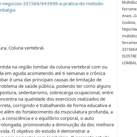
Multidis
e-negocios-331566/643998-a-pratica-do-metodo-
Ferramen
mbalgia
Anais...
Goiânia,
https//w
multidis
ferramen
ra, Coluna vertebral.
331566/
ISOSTR
LOMBALG
ntida na região lombar da coluna vertebral com ou
cada em aguda acometendo até 6 semanas e crônica
bar é uma das principais causas de limitação de
 problema de saúde pública, podendo ter como alguns
 postura, sedentarismo, sobrecarga ocupacional, entre
concentra na qualidade dos exercícios realizados de
rreta, corrigindo e trabalhando de forma educativa e
ve além do fortalecimento da musculatura profunda, a
a consciência e o equilíbrio corporal, o auto
 prolongada, promovendo a diminuição da dor, melhora
 vida. O objetivo do estudo é demonstrar a