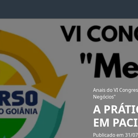
Anais do VI Congres
Negócios"
A PRÁT
EM PAC
Publicado em 31/0