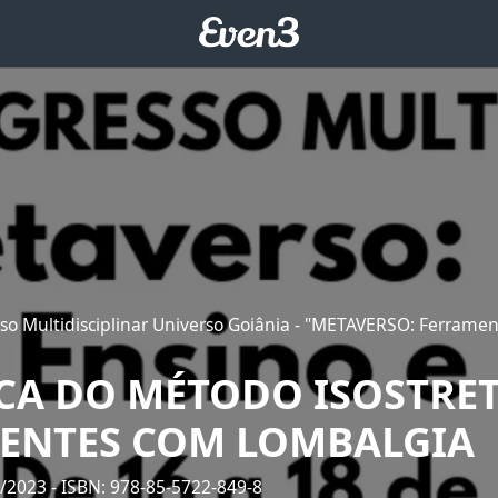
so Multidisciplinar Universo Goiânia - "METAVERSO: Ferramen
ICA DO MÉTODO ISOSTRE
IENTES COM LOMBALGIA
7/2023
- ISBN: 978-85-5722-849-8