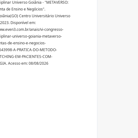
ciplinar Universo Goiânia - "METAVERSO:
ta de Ensino e Negócios".
Goiânia(GO) Centro Universitário Universo
 2023. Disponível em:
ww.even3.com.br/anais/vi-congresso-
ciplinar-universo-goiania-metaverso-
tas-de-ensino-e-negocios-
643998-A-PRATICA-DO-METODO-
ETCHING-EM-PACIENTES-COM-
IA. Acesso em: 08/08/2026