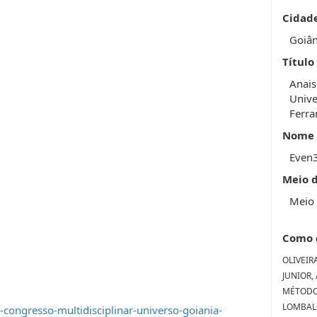
Cidad
Goiân
Título
Anais
Unive
Ferra
Nome 
Even
Meio 
Meio 
Como 
OLIVEIRA
JUNIOR, 
MÉTODO
LOMBALGI
congresso-multidisciplinar-universo-goiania-