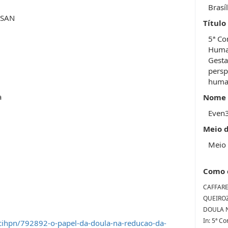
Brasíl
HSAN
Título
5ª Co
Human
Gesta
persp
huma
a
Nome 
Even
Meio 
Meio 
Como 
CAFFARE
QUEIROZ
DOULA N
In: 5ª C
cihpn/792892-o-papel-da-doula-na-reducao-da-