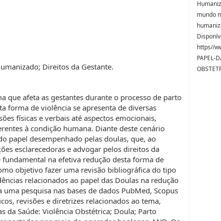
Humaniz
mundo ma
humaniza
Disponív
https//w
PAPEL-D
Humanizado; Direitos da Gestante.
OBSTETR
ma que afeta as gestantes durante o processo de parto
 forma de violência se apresenta de diversas
es físicas e verbais até aspectos emocionais,
nerentes à condição humana. Diante deste cenário
a do papel desempenhado pelas doulas, que, ao
ões esclarecedoras e advogar pelos direitos da
e fundamental na efetiva redução desta forma de
omo objetivo fazer uma revisão bibliográfica do tipo
dências relacionados ao papel das Doulas na redução
zada uma pesquisa nas bases de dados PubMed, Scopus
ficos, revisões e diretrizes relacionados ao tema,
as da Saúde: Violência Obstétrica; Doula; Parto