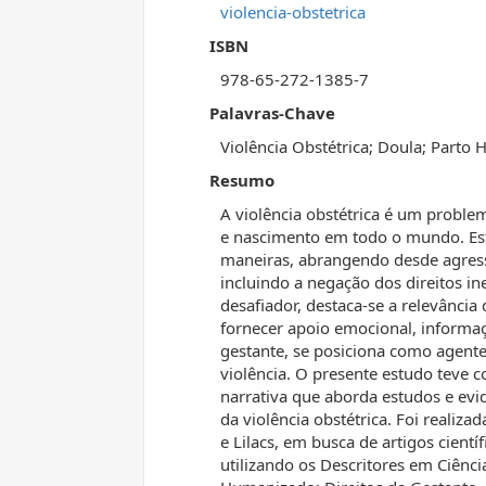
violencia-obstetrica
ISBN
978-65-272-1385-7
Palavras-Chave
Violência Obstétrica; Doula; Parto 
Resumo
A violência obstétrica é um proble
e nascimento em todo o mundo. Esta
maneiras, abrangendo desde agressõ
incluindo a negação dos direitos i
desafiador, destaca-se a relevânci
fornecer apoio emocional, informaç
gestante, se posiciona como agent
violência. O presente estudo teve c
narrativa que aborda estudos e evi
da violência obstétrica. Foi reali
e Lilacs, em busca de artigos cientí
utilizando os Descritores em Ciênci