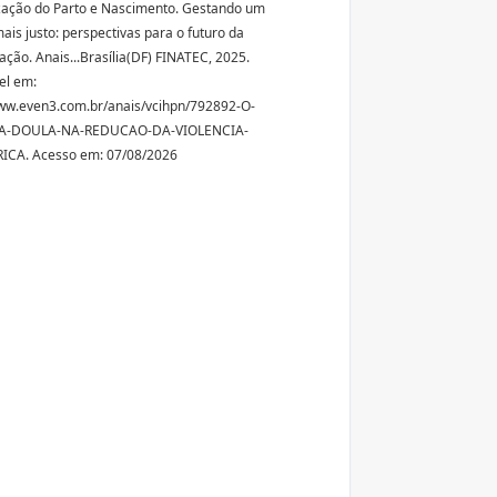
ação do Parto e Nascimento. Gestando um
is justo: perspectivas para o futuro da
ção. Anais...Brasília(DF) FINATEC, 2025.
el em:
ww.even3.com.br/anais/vcihpn/792892-O-
A-DOULA-NA-REDUCAO-DA-VIOLENCIA-
ICA. Acesso em: 07/08/2026