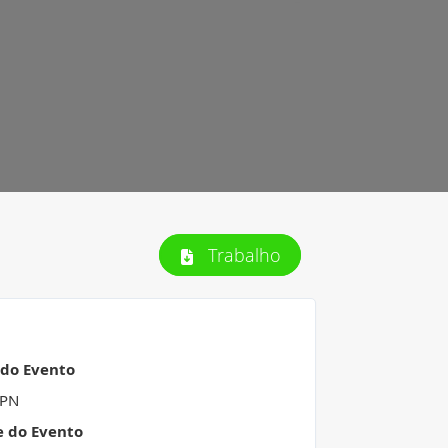
Trabalho
 do Evento
HPN
e do Evento