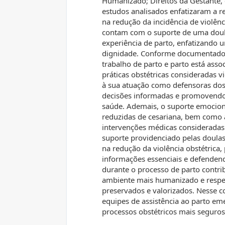
Humanizado; Direitos da Gestante
estudos analisados enfatizaram a r
na redução da incidência de violênc
contam com o suporte de uma doula
experiência de parto, enfatizando 
dignidade. Conforme documentado p
trabalho de parto e parto está asso
práticas obstétricas consideradas vi
à sua atuação como defensoras dos d
decisões informadas e promovendo 
saúde. Ademais, o suporte emociona
reduzidas de cesariana, bem como 
intervenções médicas consideradas
suporte providenciado pelas doula
na redução da violência obstétrica
informações essenciais e defendendo
durante o processo de parto contri
ambiente mais humanizado e respeit
preservados e valorizados. Nesse c
equipes de assistência ao parto em
processos obstétricos mais seguros