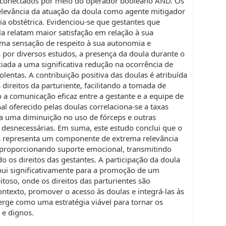
, conectados por meio do operador booleano AND. Os
elevância da atuação da doula como agente mitigador
ia obstétrica. Evidenciou-se que gestantes que
 relatam maior satisfação em relação à sua
uma sensação de respeito à sua autonomia e
or diversos estudos, a presença da doula durante o
ciada a uma significativa redução na ocorrência de
olentas. A contribuição positiva das doulas é atribuída
ireitos da parturiente, facilitando a tomada de
a comunicação eficaz entre a gestante e a equipe de
l oferecido pelas doulas correlaciona-se a taxas
a uma diminuição no uso de fórceps e outras
 desnecessárias. Em suma, este estudo conclui que o
s representa um componente de extrema relevância
, proporcionando suporte emocional, transmitindo
 os direitos das gestantes. A participação da doula
bui significativamente para a promoção de um
oso, onde os direitos das parturientes são
ontexto, promover o acesso às doulas e integrá-las às
erge como uma estratégia viável para tornar os
 e dignos.