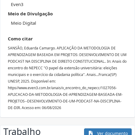
Even3
Meio de Divulgação
Meio Digital
Como citar
SANSÃO, Eduarda Camargo. APLICAÇÃO DA METODOLOGIA DE
APRENDIZAGEM BASEADA EM PROJETOS: DESENVOLVIMENTO DE UM
PODCAST NA DISCIPLINA DE DIREITO CONSTITUCIONAL.. In: Anais do
encontro do NEPECC "O papel da extensão universitária: eleições
municipais e o exercício da cidadania política". Anais...Franca(SP)
UNESP, 2025. Disponível em:
https//www.even3.com.br/anais/v_encontro_do_nepecc/1027056-
APLICACAO-DA-METODOLOGIA-DE-APRENDIZAGEM-BASEADA-EM-
PROJETOS--DESENVOLVIMENTO-DE-UM-PODCAST-NA-DISCIPLINA-
DE-DIR. Acesso em: 06/08/2026
Trabalho
Ver documento