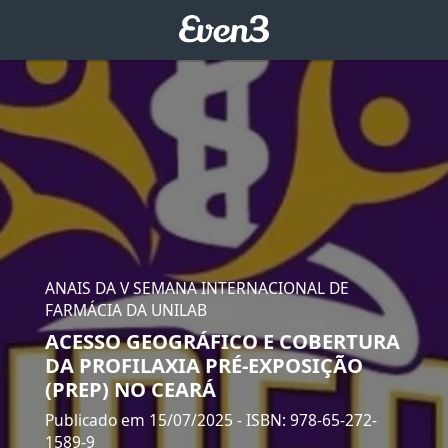
ANAIS DA V SEMANA INTERNACIONAL DE
FARMÁCIA DA UNILAB
ACESSO GEOGRÁFICO E COBERTURA
DA PROFILAXIA PRÉ-EXPOSIÇÃO
(PREP) NO CEARÁ
Publicado em 15/07/2025
- ISBN: 978-65-272-
1589-9