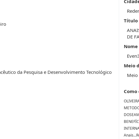
Cidad
Rede
Título
iro
ANAI
DE F
Nome 
Even
Meio 
cêutico da Pesquisa e Desenvolvimento Tecnológico
Meio 
Como 
OLIVEIRA,
METODO
DOSEAM
BENEFÍC
INTERNA
Anais...