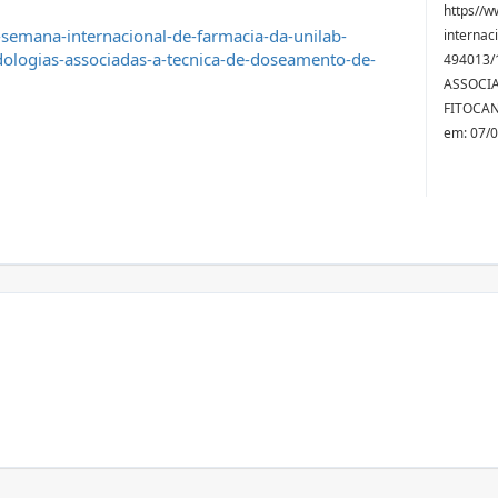
https//w
semana-internacional-de-farmacia-da-unilab-
internac
logias-associadas-a-tecnica-de-doseamento-de-
494013/
ASSOCI
FITOCAN
em: 07/