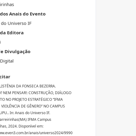
irinhas
 dos Anais do Evento
 do Universo IF
da Editora
3
de Divulgação
Digital
citar
ELISTÊNIA DA FONSECA BEZERRA.
? NEM PENSAR!: CONSTRUÇÃO, DIÁLOGO
ITO NO PROJETO ESTRATÉGICO “IFMA
E VIOLÊNCIA DE GÊNERO” NO CAMPUS
PU.. In: Anais do Universo IF.
Barreirinhas(MA) IFMA Campus
nhas, 2024. Disponível em:
ww.even3.com.br/anais/universo2024/9990