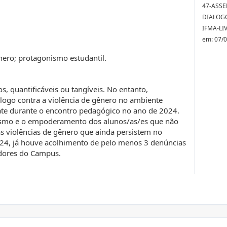
47-ASS
DIALOGO
IFMA-LI
em: 07/
ênero; protagonismo estudantil.
s, quantificáveis ou tangíveis. No entanto,
álogo contra a violência de gênero no ambiente
bate durante o encontro pedagógico no ano de 2024.
nismo e o empoderamento dos alunos/as/es que não
s violências de gênero que ainda persistem no
024, já houve acolhimento de pelo menos 3 denúncias
idores do Campus.