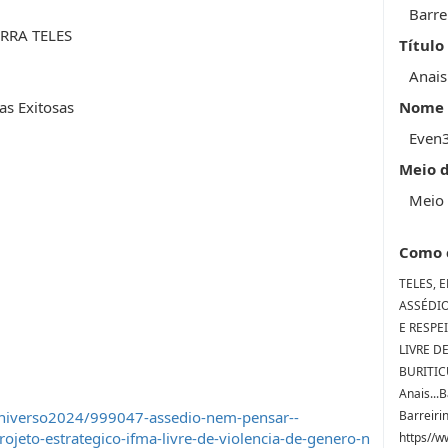
Barre
RRA TELES
Título
Anais
as Exitosas
Nome 
Even
Meio 
Meio 
Como 
TELES, 
ASSÉDIO
E RESPE
LIVRE D
BURITICU
Anais...
universo2024/999047-assedio-nem-pensar--
Barreiri
ojeto-estrategico-ifma-livre-de-violencia-de-genero-n
https//w