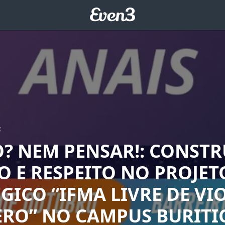
F
O? NEM PENSAR!: CONST
O E RESPEITO NO PROJET
GICO “IFMA LIVRE DE VI
ERO” NO CAMPUS BURITI