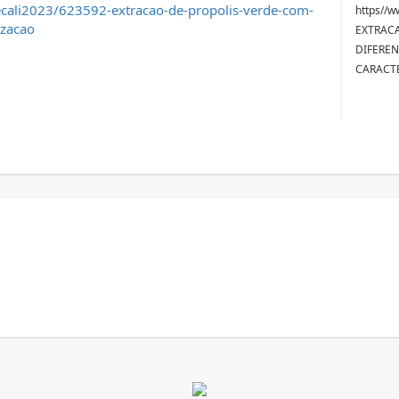
ecali2023/623592-extracao-de-propolis-verde-com-
https//w
izacao
EXTRACA
DIFEREN
CARACTE