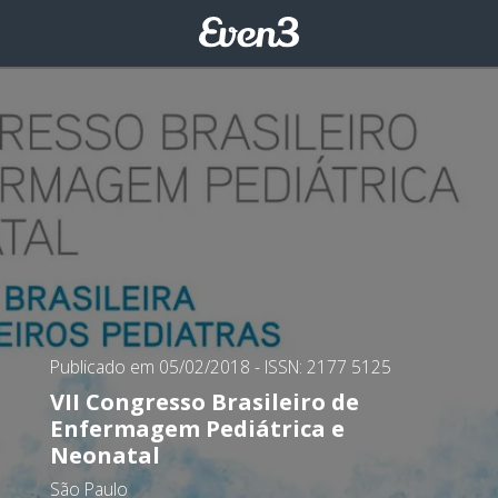
Publicado em 05/02/2018
- ISSN: 2177 5125
VII Congresso Brasileiro de
Enfermagem Pediátrica e
Neonatal
São Paulo