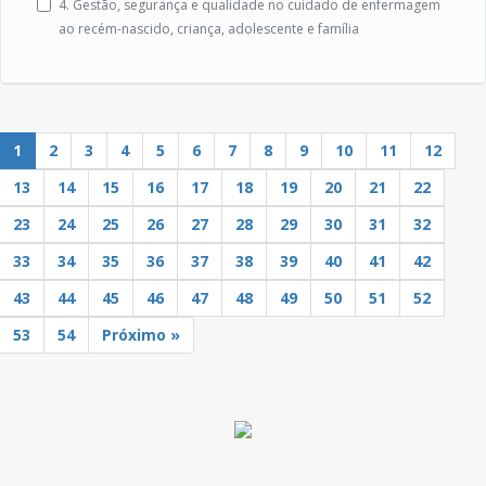
4. Gestão, segurança e qualidade no cuidado de enfermagem
ao recém-nascido, criança, adolescente e família
1
2
3
4
5
6
7
8
9
10
11
12
13
14
15
16
17
18
19
20
21
22
23
24
25
26
27
28
29
30
31
32
33
34
35
36
37
38
39
40
41
42
43
44
45
46
47
48
49
50
51
52
53
54
Próximo »