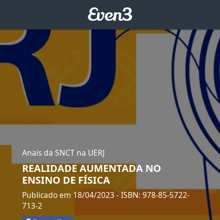
Anais da SNCT na UERJ
REALIDADE AUMENTADA NO
ENSINO DE FÍSICA
Publicado em 18/04/2023
- ISBN: 978-85-5722-
713-2