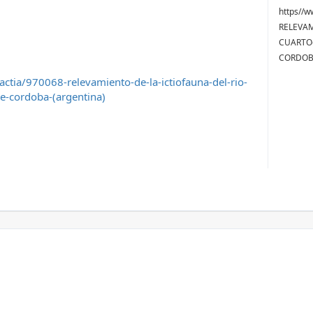
https//w
RELEVAM
CUARTO
CORDOBA
ctia/970068-relevamiento-de-la-ictiofauna-del-rio-
e-cordoba-(argentina)