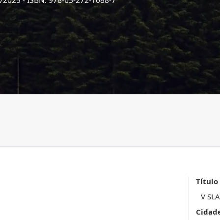
1/2025
- ISBN: 978-65-272-1088-7
Título
V SL
Cidad