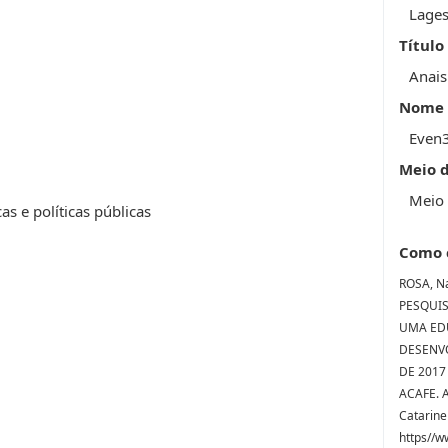
Lage
Título
Anais
Nome 
Even
Meio 
Meio 
as e políticas públicas
Como 
ROSA, Na
PESQUI
UMA EDU
DESENVO
DE 2017 
ACAFE. A
Catarine
https//