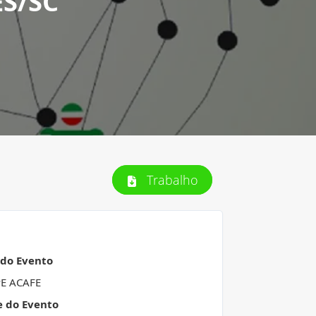
ES/SC
Trabalho
 do Evento
PE ACAFE
e do Evento