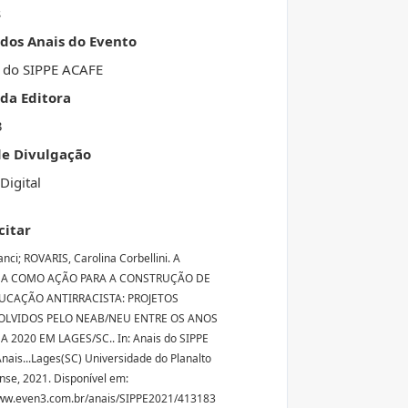
s
 dos Anais do Evento
 do SIPPE ACAFE
da Editora
3
de Divulgação
Digital
citar
nci; ROVARIS, Carolina Corbellini. A
SA COMO AÇÃO PARA A CONSTRUÇÃO DE
CAÇÃO ANTIRRACISTA: PROJETOS
LVIDOS PELO NEAB/NEU ENTRE OS ANOS
A 2020 EM LAGES/SC.. In: Anais do SIPPE
nais...Lages(SC) Universidade do Planalto
nse, 2021. Disponível em:
www.even3.com.br/anais/SIPPE2021/413183