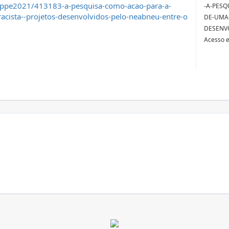
ippe2021/413183-a-pesquisa-como-acao-para-a-
-A-PES
acista--projetos-desenvolvidos-pelo-neabneu-entre-o
DE-UMA-
DESENV
Acesso 