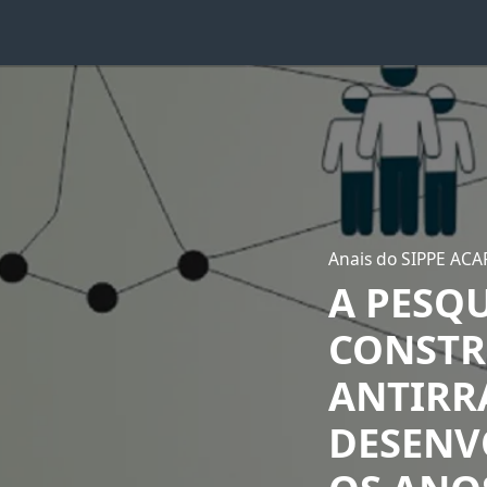
Anais do SIPPE ACA
A PESQ
CONSTR
ANTIRRA
DESENV