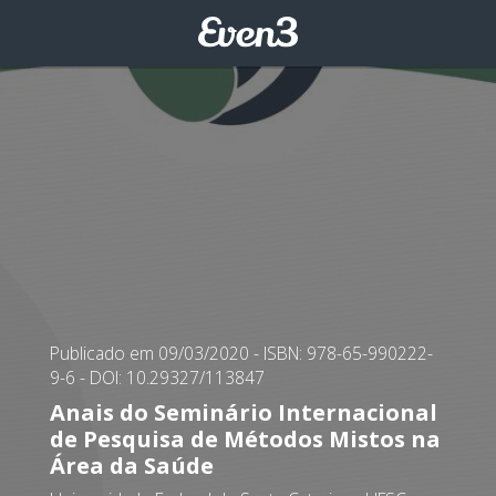
Publicado em 09/03/2020
- ISBN: 978-65-990222-
9-6
- DOI: 10.29327/113847
Anais do Seminário Internacional
de Pesquisa de Métodos Mistos na
Área da Saúde