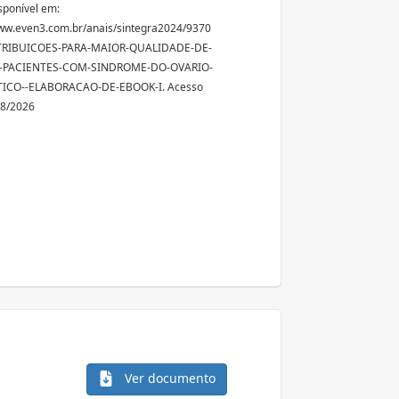
sponível em:
ww.even3.com.br/anais/sintegra2024/9370
RIBUICOES-PARA-MAIOR-QUALIDADE-DE-
-PACIENTES-COM-SINDROME-DO-OVARIO-
TICO--ELABORACAO-DE-EBOOK-I. Acesso
08/2026
Ver documento