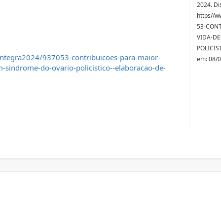
2024. Di
https//w
53-CONT
VIDA-DE
POLICIS
integra2024/937053-contribuicoes-para-maior-
em: 08/
-sindrome-do-ovario-policistico--elaboracao-de-