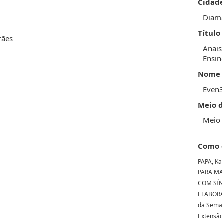
Cidad
Diam
Título
rães
Anais
Ensin
Nome 
Even
Meio 
Meio 
Como 
PAPA, Ka
PARA MA
COM SÍN
ELABORA
da Seman
Extensão