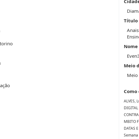
Cidad
Diam
Título
Anais
a
Ensin
torino
Nome 
Even
u
Meio 
Meio 
uação
Como 
ALVES, L
DIGITAL
CONTRA
MBITO F
DATAS E 
Semana d