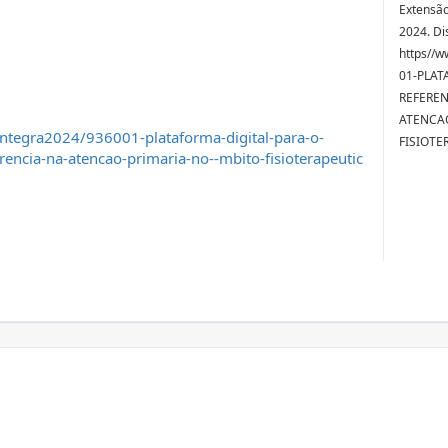
Extensão
2024. Di
https//w
01-PLAT
REFEREN
ATENCAO
ntegra2024/936001-plataforma-digital-para-o-
FISIOTE
rencia-na-atencao-primaria-no--mbito-fisioterapeutic