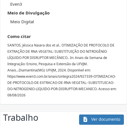
Even3
Meio de Divulgação
Meio Digital
Como citar
SANTOS, Jéssica Naiara dos et al.. OTIMIZAÇÃO DE PROTOCOLO DE
EXTRAÇÃO DE RNA VEGETAL: SUBSTITUIÇÃO DO NITROGÊNIO
LÍQUIDO POR DISRUPTOR MECÂNICO.. In: Anais da Semana de
Integração: Ensino, Pesquisa e Extensão da UFVJM.
Anais...Diamantina(MG) UFVJM, 2024. Disponível em:
https//www.even3.com.br/anais/sintegra2024/927339-OTIMIZACAO-
DE-PROTOCOLO-DE-EXTRACAO-DE-RNA-VEGETAL--SUBSTITUICAO-
DO-NITROGENIO-LIQUIDO-POR-DISRUPTOR-MECANICO. Acesso em:
08/08/2026
Trabalho
Ver documento