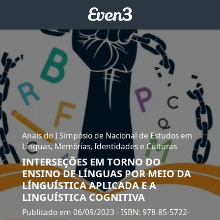
Anais do I Simpósio de Nacional de Estudos em
Línguas, Memórias, Identidades e Culturas
INTERSEÇÕES EM TORNO DO
ENSINO DE LÍNGUAS POR MEIO DA
LÍNGUÍSTICA APLICADA E A
LINGUÍSTICA COGNITIVA
Publicado em 06/09/2023
- ISBN: 978-85-5722-