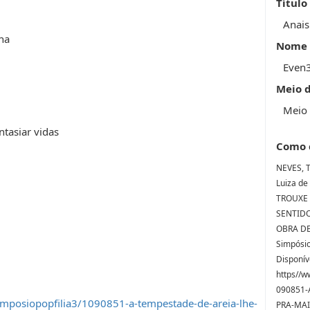
Título
Anais
ha
Nome 
Even
Meio 
Meio 
ntasiar vidas
Como 
NEVES, T
Luiza d
TROUXE 
SENTIDO
OBRA DE
Simpósio 
Disponív
https//w
090851-
imposiopopfilia3/1090851-a-tempestade-de-areia-lhe-
PRA-MAI