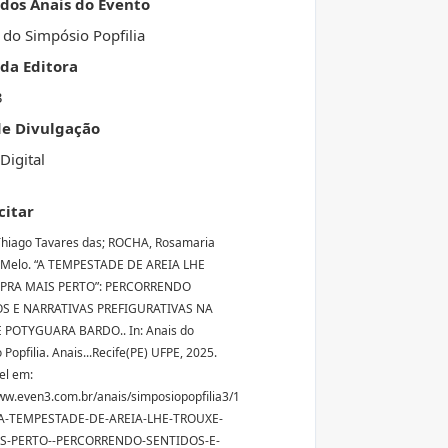
 dos Anais do Evento
 do Simpósio Popfilia
da Editora
3
de Divulgação
Digital
citar
hiago Tavares das; ROCHA, Rosamaria
e Melo. “A TEMPESTADE DE AREIA LHE
PRA MAIS PERTO”: PERCORRENDO
S E NARRATIVAS PREFIGURATIVAS NA
 POTYGUARA BARDO.. In: Anais do
Popfilia. Anais...Recife(PE) UFPE, 2025.
el em:
ww.even3.com.br/anais/simposiopopfilia3/1
A-TEMPESTADE-DE-AREIA-LHE-TROUXE-
S-PERTO--PERCORRENDO-SENTIDOS-E-