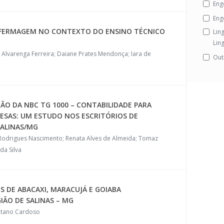
Eng
Eng
NFERMAGEM NO CONTEXTO DO ENSINO TÉCNICO
Ling
Ling
 Alvarenga Ferreira; Daiane Prates Mendonça; Iara de
Out
O DA NBC TG 1000 – CONTABILIDADE PARA
ESAS: UM ESTUDO NOS ESCRITÓRIOS DE
SALINAS/MG
Rodrigues Nascimento; Renata Alves de Almeida; Tomaz
da Silva
ES DE ABACAXI, MARACUJÁ E GOIABA
IÃO DE SALINAS – MG
etano Cardoso