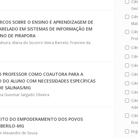
Ciê
Geo
Ciê
ICOS SOBRE O ENSINO E APRENDIZAGEM DE
Mat
ARELADO EM SISTEMAS DE INFORMAÇÃO EM
Ciê
INO DE PIRAPORA
Pro
Moura; Maria do Socorro Vieira Barreto; Francine da
Ciê
Ciê
Ciê
DO PROFESSOR COMO COAUTORA PARA A
Ciê
 DO ALUNO COM NECESSIDADES ESPECÍFICAS
Ciê
DE SALINAS/MG
Ciê
Edna Guiomar Salgado Oliveira
Ciê
Adm
Ciê
EFEITO DO EMPODERAMENTO DOS POVOS
Eco
 BERILO-MG
Eng
an Alexandre de Sousa