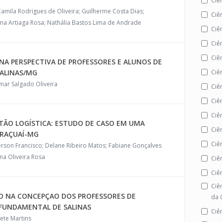
Ciê
amila Rodrigues de Oliveira; Guilherme Costa Dias;
Ciê
jana Artiaga Rosa; Nathália Bastos Lima de Andrade
Ciê
Ciê
Ciê
 NA PERSPECTIVA DE PROFESSORES E ALUNOS DE
Ciên
SALINAS/MG
omar Salgado Oliveira
Ciê
Ciê
Ciê
TÃO LOGÍSTICA: ESTUDO DE CASO EM UMA
Ciê
ARAÇUAÍ-MG
Ciê
eferson Francisco; Delane Ribeiro Matos; Fabiane Gonçalves
una Oliveira Rosa
Ciê
Ciê
Ciê
O NA CONCEPÇAO DOS PROFESSORES DE
da 
FUNDAMENTAL DE SALINAS
Ciên
ete Martins