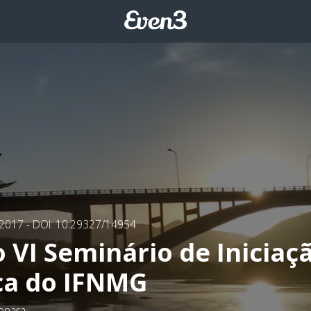
/2017
- DOI: 10.29327/14954
o VI Seminário de Iniciaç
ica do IFNMG
enara