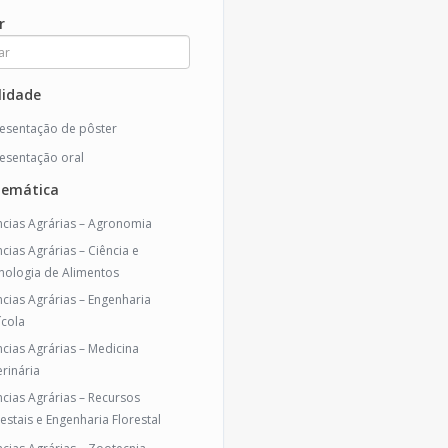
r
idade
esentação de pôster
esentação oral
temática
ncias Agrárias – Agronomia
ncias Agrárias – Ciência e
nologia de Alimentos
ncias Agrárias – Engenharia
ícola
ncias Agrárias – Medicina
erinária
ncias Agrárias – Recursos
restais e Engenharia Florestal