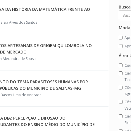
Busca
VA DA HISTÓRIA DA MATEMÁTICA FRENTE AO
leisia Alves dos Santos
Modal
Apr
TOS ARTESANAIS DE ORIGEM QUILOMBOLA NO
Apr
 DE MERCADO
Área 
an Alexandre de Sousa
Ciê
Ciê
Tec
ENTO DO TEMA PARASITOSES HUMANAS POR
Ciê
PÚBLICAS DO MUNICÍPIO DE SALINAS-MG
Agr
a Bastos Lima de Andrade
Ciê
Vet
Ciê
A DIA: PERCEPÇÃO E DIFUSÃO DO
Flo
UDANTES DO ENSINO MÉDIO DO MUNICÍPIO DE