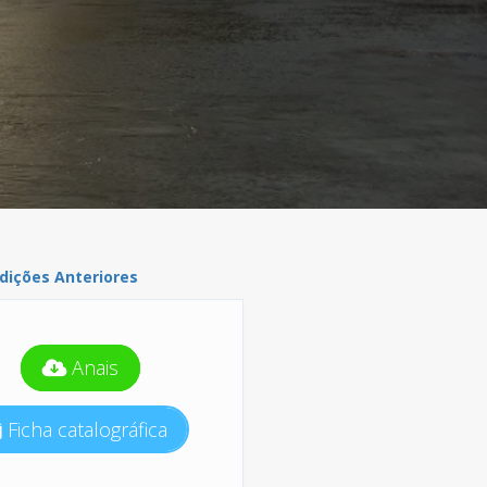
dições Anteriores
Anais
Ficha catalográfica