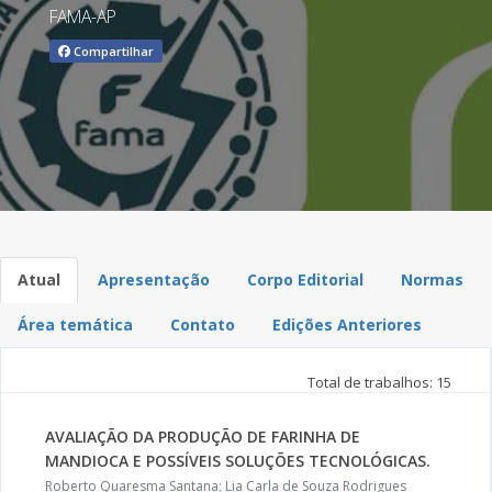
FAMA-AP
Compartilhar
Atual
Apresentação
Corpo Editorial
Normas
Área temática
Contato
Edições Anteriores
Total de trabalhos: 15
AVALIAÇÃO DA PRODUÇÃO DE FARINHA DE
MANDIOCA E POSSÍVEIS SOLUÇÕES TECNOLÓGICAS.
Roberto Quaresma Santana; Lia Carla de Souza Rodrigues