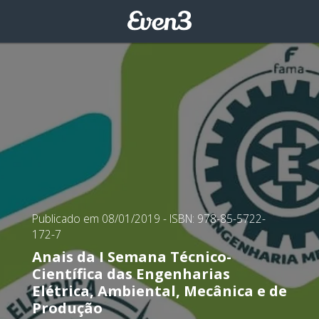
Publicado em 08/01/2019
- ISBN: 978-85-5722-
172-7
Anais da I Semana Técnico-
Científica das Engenharias
Elétrica, Ambiental, Mecânica e de
Produção