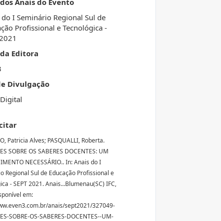
 dos Anais do Evento
 do I Seminário Regional Sul de
ção Profissional e Tecnológica -
 2021
da Editora
3
de Divulgação
Digital
citar
 Patricia Alves; PASQUALLI, Roberta.
ES SOBRE OS SABERES DOCENTES: UM
MENTO NECESSÁRIO.. In: Anais do I
o Regional Sul de Educação Profissional e
ica - SEPT 2021. Anais...Blumenau(SC) IFC,
sponível em:
ww.even3.com.br/anais/sept2021/327049-
ES-SOBRE-OS-SABERES-DOCENTES--UM-