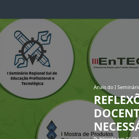
Anais do I Seminári
REFLEX
DOCENT
NECESS