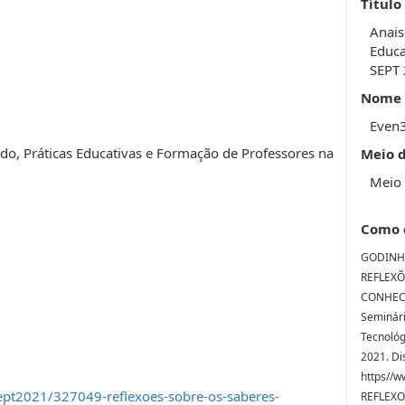
Título
Anais
Educa
SEPT
Nome 
Even
ado, Práticas Educativas e Formação de Professores na
Meio 
Meio 
Como 
GODINHO,
REFLEXÕ
CONHECI
Seminári
Tecnológ
2021. Di
https//w
ept2021/327049-reflexoes-sobre-os-saberes-
REFLEXO