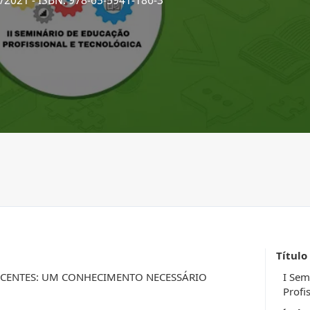
5/2021
- ISBN: 978-65-5941-186-3
Título
OCENTES: UM CONHECIMENTO NECESSÁRIO
I Sem
Profi