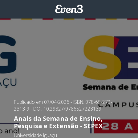
Publicado em 07/04/2026
- ISBN: 978-65-272-
2313-9
- DOI: 10.29327/9786527223139
Anais da Semana de Ensino,
Pesquisa e Extensão - SEPEX
Universidade Iguaçu