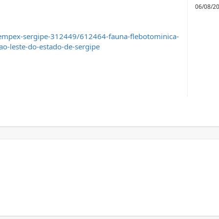
06/08/2
empex-sergipe-312449/612464-fauna-flebotominica-
ao-leste-do-estado-de-sergipe