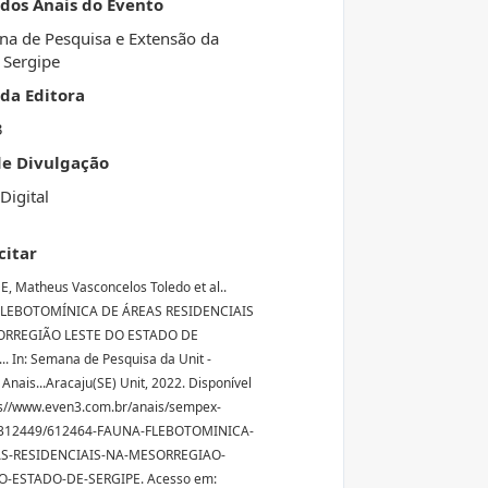
 dos Anais do Evento
a de Pesquisa e Extensão da
- Sergipe
da Editora
3
de Divulgação
Digital
citar
 Matheus Vasconcelos Toledo et al..
LEBOTOMÍNICA DE ÁREAS RESIDENCIAIS
RREGIÃO LESTE DO ESTADO DE
.. In: Semana de Pesquisa da Unit -
 Anais...Aracaju(SE) Unit, 2022. Disponível
s//www.even3.com.br/anais/sempex-
-312449/612464-FAUNA-FLEBOTOMINICA-
S-RESIDENCIAIS-NA-MESORREGIAO-
O-ESTADO-DE-SERGIPE. Acesso em: