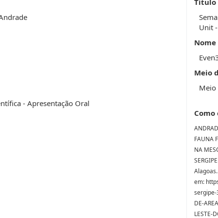
Título
 Andrade
Seman
Unit 
Nome 
Even
Meio 
Meio 
entífica - Apresentação Oral
Como 
ANDRADE,
FAUNA F
NA MESO
SERGIPE.
Alagoas.
em: http
sergipe
DE-AREA
LESTE-D