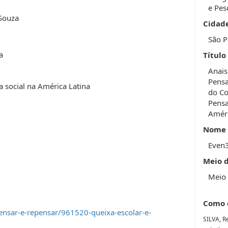
e Pes
 Souza
Cidad
São P
a
Título
Anais
Pensa
ça social na América Latina
do Co
Pensa
Améri
Nome 
Even
Meio 
Meio 
Como 
ensar-e-repensar/961520-queixa-escolar-e-
SILVA, R