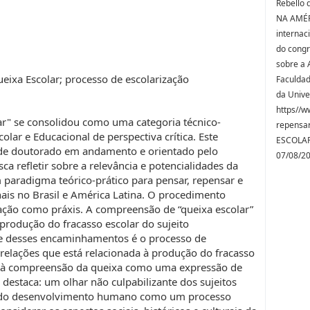
Rebello
NA AMÉRI
internac
do congr
sobre a 
ueixa Escolar; processo de escolarização
Faculdad
da Unive
https//w
lar" se consolidou como uma categoria técnico-
repensa
colar e Educacional de perspectiva crítica. Este
ESCOLAR
 de doutorado em andamento e orientado pelo
07/08/2
sca refletir sobre a relevância e potencialidades da
 paradigma teórico-prático para pensar, repensar e
nais no Brasil e América Latina. O procedimento
zação como práxis. A compreensão de “queixa escolar”
 produção do fracasso escolar do sujeito
e desses encaminhamentos é o processo de
 relações que está relacionada à produção do fracasso
 e à compreensão da queixa como uma expressão de
estaca: um olhar não culpabilizante dos sujeitos
ca do desenvolvimento humano como um processo