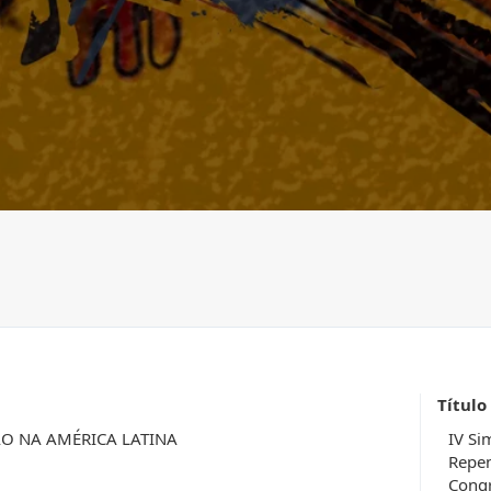
Título
ÃO NA AMÉRICA LATINA
IV Si
Repen
Congr