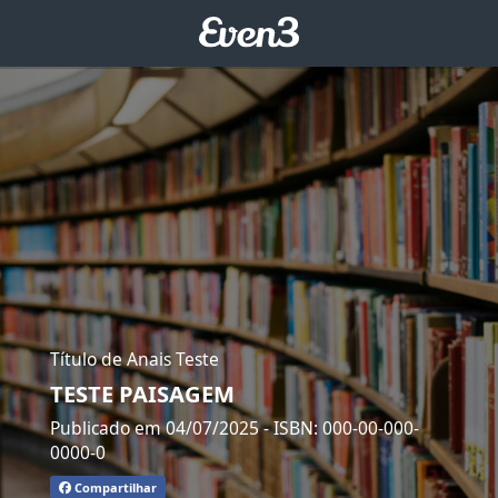
Título de Anais Teste
TESTE PAISAGEM
Publicado em 04/07/2025
- ISBN: 000-00-000-
0000-0
Compartilhar