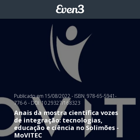
Publicado em 15/08/2022
- ISBN: 978-65-5941-
776-6
- DOI: 10.29327/168323
Anais da mostra científica vozes
de integração: tecnologias,
educação e ciência no Solimões -
MoVITEC