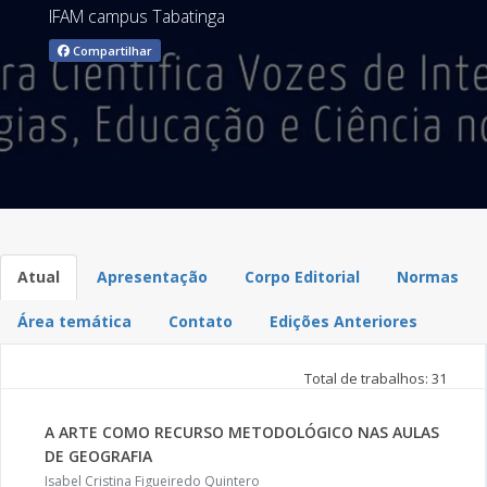
IFAM campus Tabatinga
Compartilhar
Atual
Apresentação
Corpo Editorial
Normas
Área temática
Contato
Edições Anteriores
Total de trabalhos: 31
A ARTE COMO RECURSO METODOLÓGICO NAS AULAS
DE GEOGRAFIA
Isabel Cristina Figueiredo Quintero