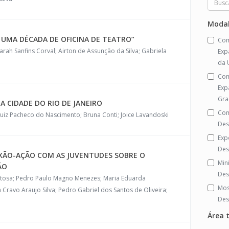
Modal
 UMA DÉCADA DE OFICINA DE TEATRO”
Com
Sarah Sanfins Corval; Airton de Assunção da Silva; Gabriela
Exp
da 
Com
Exp
Gra
A CIDADE DO RIO DE JANEIRO
Com
 Luiz Pacheco do Nascimento; Bruna Conti; Joice Lavandoski
Des
Exp
Des
EXÃO-AÇÃO COM AS JUVENTUDES SOBRE O
Min
ÃO
Des
itosa; Pedro Paulo Magno Menezes; Maria Eduarda
Mos
a Cravo Araujo Silva; Pedro Gabriel dos Santos de Oliveira;
Des
Área 