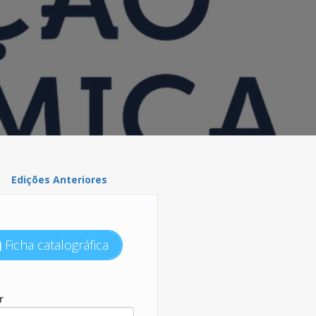
Edições Anteriores
Ficha catalográfica
r