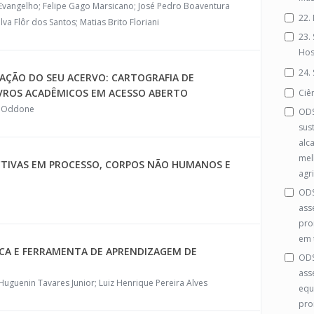
vangelho; Felipe Gago Marsicano; José Pedro Boaventura
22.
ilva Flôr dos Santos; Matias Brito Floriani
23.
Hos
24.
MAÇÃO DO SEU ACERVO: CARTOGRAFIA DE
IVROS ACADÊMICOS EM ACESSO ABERTO
Ciê
th Oddone
ODS
sus
alc
mel
ECTIVAS EM PROCESSO, CORPOS NÃO HUMANOS E
agri
ODS
ass
pro
em 
CA E FERRAMENTA DE APRENDIZAGEM DE
ODS
ass
Huguenin Tavares Junior; Luiz Henrique Pereira Alves
equ
pro