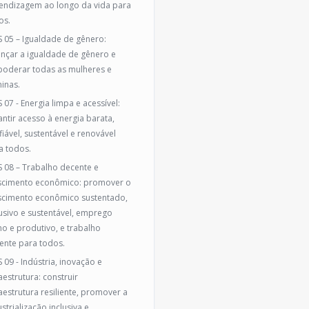
endizagem ao longo da vida para
os.
 05 – Igualdade de gênero:
ançar a igualdade de gênero e
oderar todas as mulheres e
inas.
 07 - Energia limpa e acessível:
antir acesso à energia barata,
fiável, sustentável e renovável
a todos.
 08 – Trabalho decente e
scimento econômico: promover o
scimento econômico sustentado,
lusivo e sustentável, emprego
no e produtivo, e trabalho
ente para todos.
 09 - Indústria, inovação e
aestrutura: construir
raestrutura resiliente, promover a
strialização inclusiva e