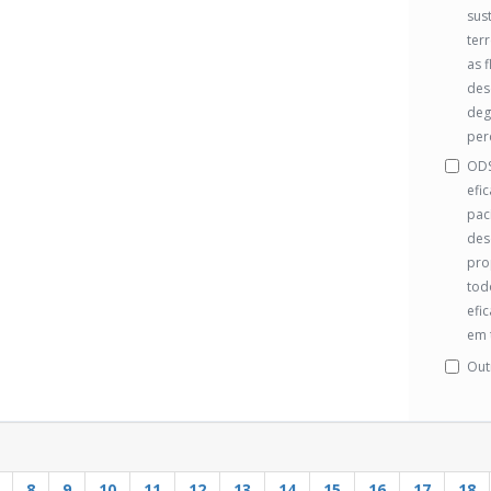
sus
ter
as 
dese
deg
per
ODS 
efi
pací
des
pro
todo
efi
em 
Out
8
9
10
11
12
13
14
15
16
17
18