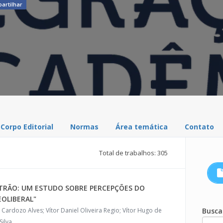
artilhar
Corpo Editorial
Normas
Área temática
Contato
Total de trabalhos: 305
ATRÃO: UM ESTUDO SOBRE PERCEPÇÕES DO
EOLIBERAL"
Cardozo Alves; Vítor Daniel Oliveira Regio; Vítor Hugo de
Busca
Silva