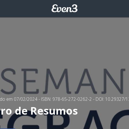
ado em 07/02/2024
- ISBN: 978-65-272-0262-2
- DOI: 10.29327/
vro de Resumos