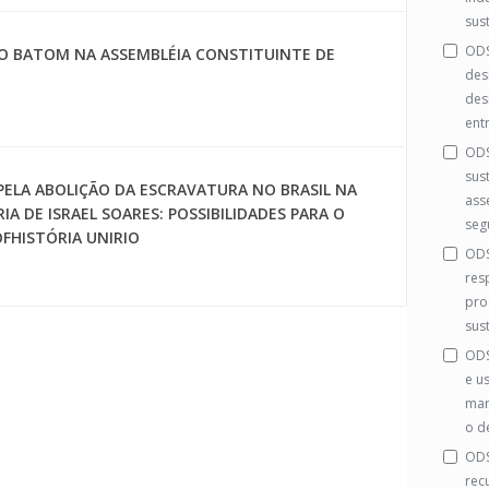
sus
ODS
DO BATOM NA ASSEMBLÉIA CONSTITUINTE DE
des
des
ent
ODS
sus
 PELA ABOLIÇÃO DA ESCRAVATURA NO BRASIL NA
ass
IA DE ISRAEL SOARES: POSSIBILIDADES PARA O
segu
OFHISTÓRIA UNIRIO
ODS
res
pro
sus
ODS
e u
mar
o d
ODS
rec