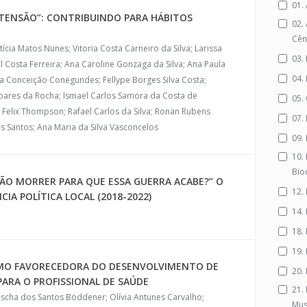
01.
TENSÃO”: CONTRIBUINDO PARA HÁBITOS
02.
Cên
tícia Matos Nunes; Vitoria Costa Carneiro da Silva; Larissa
03.
l Costa Ferreira; Ana Caroline Gonzaga da Silva; Ana Paula
04.
a Conceição Conegundes; Fellype Borges Silva Costa;
 Soares da Rocha; Ismael Carlos Samora da Costa de
05. 
a Felix Thompson; Rafael Carlos da Silva; Ronan Rubens
07. 
s Santos; Ana Maria da Silva Vasconcelos
09.
10.
Bio
ÃO MORRER PARA QUE ESSA GUERRA ACABE?” O
12. 
NCIA POLÍTICA LOCAL (2018-2022)
14. 
18.
19.
OMO FAVORECEDORA DO DESENVOLVIMENTO DE
20.
 PARA O PROFISSIONAL DE SAÚDE
21.
ascha dos Santos Böddener; Olívia Antunes Carvalho;
Mus