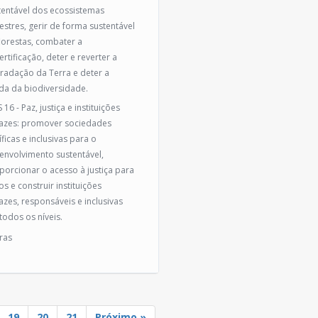
tentável dos ecossistemas
restres, gerir de forma sustentável
florestas, combater a
rtificação, deter e reverter a
radação da Terra e deter a
da da biodiversidade.
16 - Paz, justiça e instituições
cazes: promover sociedades
ficas e inclusivas para o
envolvimento sustentável,
porcionar o acesso à justiça para
s e construir instituições
cazes, responsáveis e inclusivas
todos os níveis.
ras
19
20
21
Próximo »