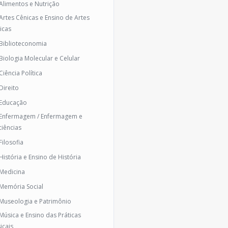
 Alimentos e Nutrição
 Artes Cênicas e Ensino de Artes
icas
 Biblioteconomia
 Biologia Molecular e Celular
Ciência Política
Direito
 Educação
 Enfermagem / Enfermagem e
ciências
Filosofia
História e Ensino de História
 Medicina
 Memória Social
 Museologia e Patrimônio
 Música e Ensino das Práticas
icais