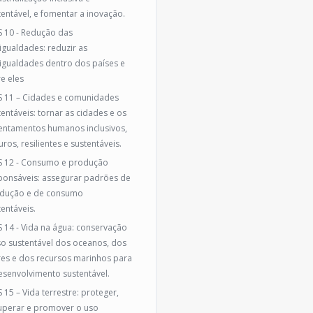
tentável, e fomentar a inovação.
 10 - Redução das
igualdades: reduzir as
igualdades dentro dos países e
re eles
 11 – Cidades e comunidades
tentáveis: tornar as cidades e os
entamentos humanos inclusivos,
ros, resilientes e sustentáveis.
 12 - Consumo e produção
ponsáveis: assegurar padrões de
dução e de consumo
tentáveis.
 14 - Vida na água: conservação
so sustentável dos oceanos, dos
es e dos recursos marinhos para
esenvolvimento sustentável.
 15 – Vida terrestre: proteger,
uperar e promover o uso