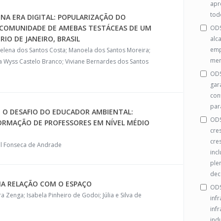
apr
tod
 NA ERA DIGITAL: POPULARIZAÇÃO DO
COMUNIDADE DE AMEBAS TESTÁCEAS DE UM
ODS
RIO DE JANEIRO, BRASIL
alc
emp
Helena dos Santos Costa; Manoela dos Santos Moreira;
men
a Wyss Castelo Branco; Viviane Bernardes dos Santos
ODS
gar
con
par
 O DESAFIO DO EDUCADOR AMBIENTAL:
ODS
ORMAÇÃO DE PROFESSORES EM NÍVEL MÉDIO
cre
cre
el Fonseca de Andrade
inc
ple
dec
NA RELAÇÃO COM O ESPAÇO
ODS
a Zenga; Isabela Pinheiro de Godoi; Júlia e Silva de
infr
inf
indu