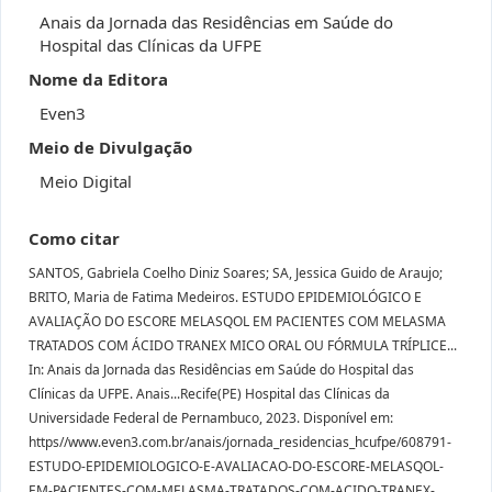
Anais da Jornada das Residências em Saúde do
Hospital das Clínicas da UFPE
Nome da Editora
Even3
Meio de Divulgação
Meio Digital
Como citar
SANTOS, Gabriela Coelho Diniz Soares; SA, Jessica Guido de Araujo;
BRITO, Maria de Fatima Medeiros. ESTUDO EPIDEMIOLÓGICO E
AVALIAÇÃO DO ESCORE MELASQOL EM PACIENTES COM MELASMA
TRATADOS COM ÁCIDO TRANEX MICO ORAL OU FÓRMULA TRÍPLICE...
In: Anais da Jornada das Residências em Saúde do Hospital das
Clínicas da UFPE. Anais...Recife(PE) Hospital das Clínicas da
Universidade Federal de Pernambuco, 2023. Disponível em:
https//www.even3.com.br/anais/jornada_residencias_hcufpe/608791-
ESTUDO-EPIDEMIOLOGICO-E-AVALIACAO-DO-ESCORE-MELASQOL-
EM-PACIENTES-COM-MELASMA-TRATADOS-COM-ACIDO-TRANEX-