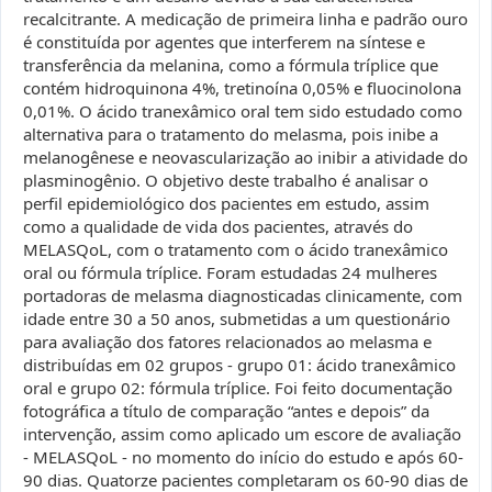
recalcitrante. A medicação de primeira linha e padrão ouro
é constituída por agentes que interferem na síntese e
transferência da melanina, como a fórmula tríplice que
contém hidroquinona 4%, tretinoína 0,05% e fluocinolona
0,01%. O ácido tranexâmico oral tem sido estudado como
alternativa para o tratamento do melasma, pois inibe a
melanogênese e neovascularização ao inibir a atividade do
plasminogênio. O objetivo deste trabalho é analisar o
perfil epidemiológico dos pacientes em estudo, assim
como a qualidade de vida dos pacientes, através do
MELASQoL, com o tratamento com o ácido tranexâmico
oral ou fórmula tríplice. Foram estudadas 24 mulheres
portadoras de melasma diagnosticadas clinicamente, com
idade entre 30 a 50 anos, submetidas a um questionário
para avaliação dos fatores relacionados ao melasma e
distribuídas em 02 grupos - grupo 01: ácido tranexâmico
oral e grupo 02: fórmula tríplice. Foi feito documentação
fotográfica a título de comparação “antes e depois” da
intervenção, assim como aplicado um escore de avaliação
- MELASQoL - no momento do início do estudo e após 60-
90 dias. Quatorze pacientes completaram os 60-90 dias de