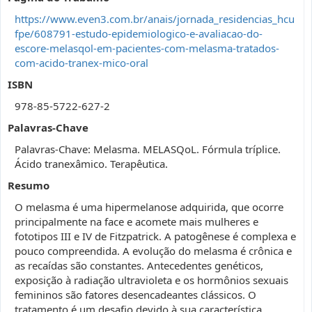
https://www.even3.com.br/anais/jornada_residencias_hcu
fpe/608791-estudo-epidemiologico-e-avaliacao-do-
escore-melasqol-em-pacientes-com-melasma-tratados-
com-acido-tranex-mico-oral
ISBN
978-85-5722-627-2
Palavras-Chave
Palavras-Chave: Melasma. MELASQoL. Fórmula tríplice.
Ácido tranexâmico. Terapêutica.
Resumo
O melasma é uma hipermelanose adquirida, que ocorre
principalmente na face e acomete mais mulheres e
fototipos III e IV de Fitzpatrick. A patogênese é complexa e
pouco compreendida. A evolução do melasma é crônica e
as recaídas são constantes. Antecedentes genéticos,
exposição à radiação ultravioleta e os hormônios sexuais
femininos são fatores desencadeantes clássicos. O
tratamento é um desafio devido à sua característica