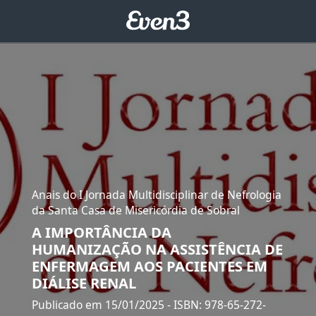
Anais do I Jornada Multidisciplinar de Nefrologia
da Santa Casa de Misericórdia de Sobral
A IMPORTÂNCIA DA
HUMANIZAÇÃO NA ASSISTÊNCIA DE
ENFERMAGEM AOS PACIENTES EM
DIÁLISE RENAL
Publicado em 15/01/2025
- ISBN: 978-65-272-