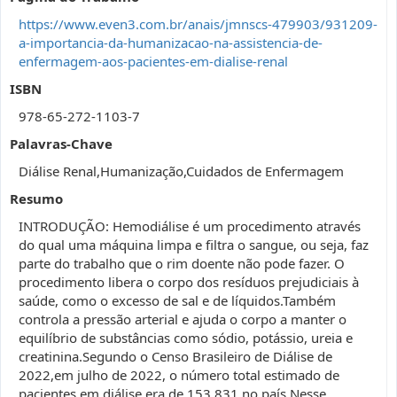
https://www.even3.com.br/anais/jmnscs-479903/931209-
a-importancia-da-humanizacao-na-assistencia-de-
enfermagem-aos-pacientes-em-dialise-renal
ISBN
978-65-272-1103-7
Palavras-Chave
Diálise Renal,Humanização,Cuidados de Enfermagem
Resumo
INTRODUÇÃO: Hemodiálise é um procedimento através
do qual uma máquina limpa e filtra o sangue, ou seja, faz
parte do trabalho que o rim doente não pode fazer. O
procedimento libera o corpo dos resíduos prejudiciais à
saúde, como o excesso de sal e de líquidos.Também
controla a pressão arterial e ajuda o corpo a manter o
equilíbrio de substâncias como sódio, potássio, ureia e
creatinina.Segundo o Censo Brasileiro de Diálise de
2022,em julho de 2022, o número total estimado de
pacientes em diálise era de 153.831 no país.Nesse