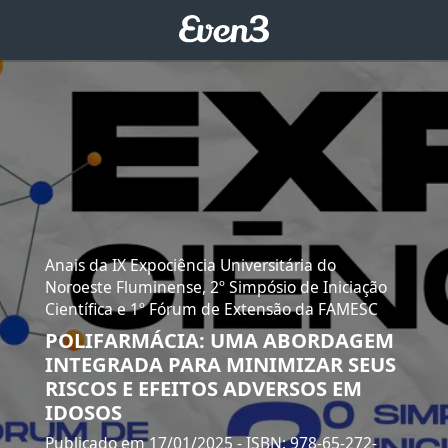
Anais da IX Expociência Universitária do
Noroeste Fluminense, 2º Simpósio de Iniciação
Científica e 1º Fórum de Extensão da FAMESC
POLIFARMÁCIA: UMA ABORDAGEM
INTEGRADA PARA MINIMIZAR SEUS
RISCOS E EFEITOS ADVERSOS EM
IDOSOS
Publicado em 17/01/2025
- ISBN: 978-65-272-