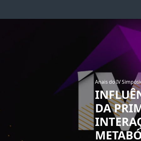
Anais do IV Simpós
INFLUÊ
DA PRIM
INTERA
METABÓ