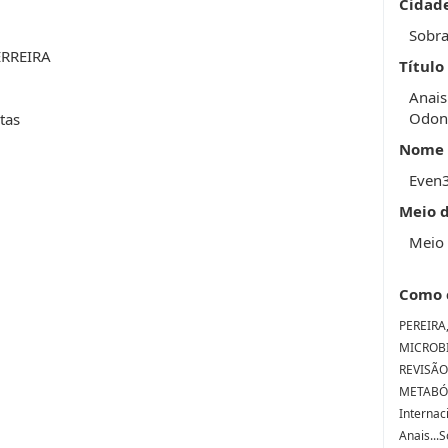
Cidad
Sobra
RREIRA
Título
Anais
Odon
tas
Nome 
Even
Meio 
Meio 
Como 
PEREIRA,
MICROBI
REVISÃO
METABÓLI
Internac
Anais...