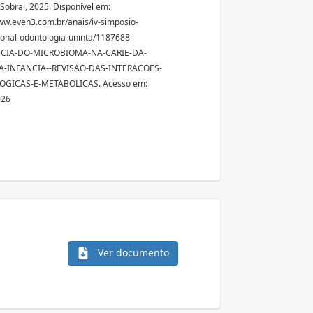
obral, 2025. Disponível em:
ww.even3.com.br/anais/iv-simposio-
ional-odontologia-uninta/1187688-
CIA-DO-MICROBIOMA-NA-CARIE-DA-
A-INFANCIA--REVISAO-DAS-INTERACOES-
GICAS-E-METABOLICAS. Acesso em:
026
Ver documento