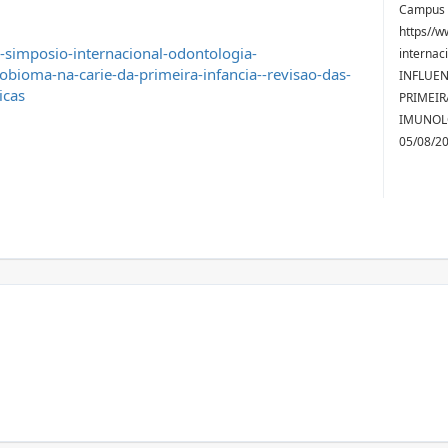
Campus S
https//w
-simposio-internacional-odontologia-
internac
bioma-na-carie-da-primeira-infancia--revisao-das-
INFLUEN
icas
PRIMEIR
IMUNOLO
05/08/2