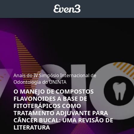
Anais do IV Simpósio Internacional de
Odontologia do UNINTA
O MANEJO DE COMPOSTOS
FLAVONOIDES A BASE DE
FITOTERÁPICOS COMO
TRATAMENTO ADJUVANTE PARA
CÂNCER BUCAL: UMA REVISÃO DE
LITERATURA