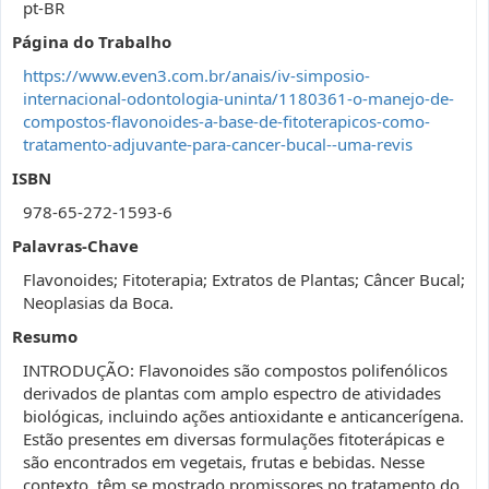
pt-BR
Página do Trabalho
https://www.even3.com.br/anais/iv-simposio-
internacional-odontologia-uninta/1180361-o-manejo-de-
compostos-flavonoides-a-base-de-fitoterapicos-como-
tratamento-adjuvante-para-cancer-bucal--uma-revis
ISBN
978-65-272-1593-6
Palavras-Chave
Flavonoides; Fitoterapia; Extratos de Plantas; Câncer Bucal;
Neoplasias da Boca.
Resumo
INTRODUÇÃO: Flavonoides são compostos polifenólicos
derivados de plantas com amplo espectro de atividades
biológicas, incluindo ações antioxidante e anticancerígena.
Estão presentes em diversas formulações fitoterápicas e
são encontrados em vegetais, frutas e bebidas. Nesse
contexto, têm se mostrado promissores no tratamento do