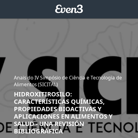
Anais do IV Simpósio de Ciência e Tecnologia de
Alimentos (SICITAL)
HIDROXITIROSILO:
CARACTERÍSTICAS QUÍMICAS,
PROPIEDADES BIOACTIVAS Y
APLICACIONES EN ALIMENTOS Y
SALUD - UNA REVISIÓN
BIBLIOGRÁFICA