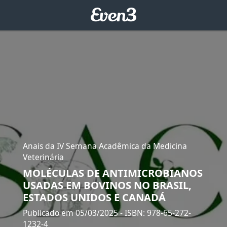
Anais da IV Semana Acadêmica da Medicina
Veterinária
MOLÉCULAS DE ANTIMICROBIANOS
USADAS EM BOVINOS NO BRASIL,
ESTADOS UNIDOS E CANADÁ
Publicado em 05/03/2025
- ISBN: 978-65-272-
1232-4