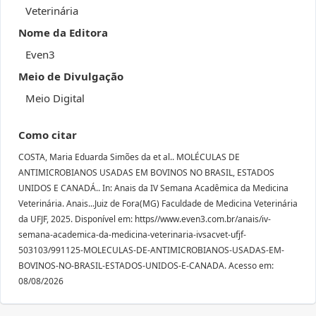
Veterinária
Nome da Editora
Even3
Meio de Divulgação
Meio Digital
Como citar
COSTA, Maria Eduarda Simões da et al.. MOLÉCULAS DE
ANTIMICROBIANOS USADAS EM BOVINOS NO BRASIL, ESTADOS
UNIDOS E CANADÁ.. In: Anais da IV Semana Acadêmica da Medicina
Veterinária. Anais...Juiz de Fora(MG) Faculdade de Medicina Veterinária
da UFJF, 2025. Disponível em: https//www.even3.com.br/anais/iv-
semana-academica-da-medicina-veterinaria-ivsacvet-ufjf-
503103/991125-MOLECULAS-DE-ANTIMICROBIANOS-USADAS-EM-
BOVINOS-NO-BRASIL-ESTADOS-UNIDOS-E-CANADA. Acesso em:
08/08/2026