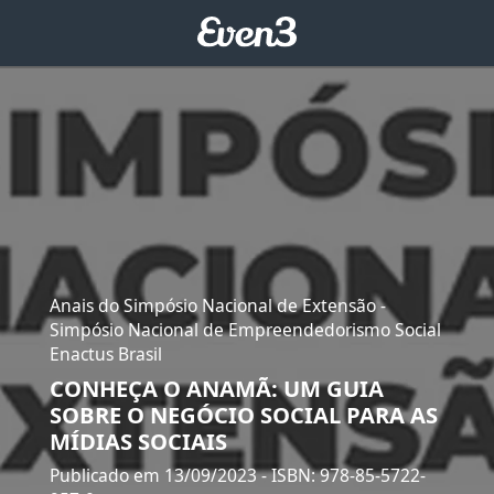
Anais do Simpósio Nacional de Extensão -
Simpósio Nacional de Empreendedorismo Social
Enactus Brasil
CONHEÇA O ANAMÃ: UM GUIA
SOBRE O NEGÓCIO SOCIAL PARA AS
MÍDIAS SOCIAIS
Publicado em 13/09/2023
- ISBN: 978-85-5722-