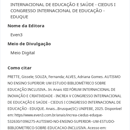
INTERNACIONAL DE EDUCAÇÃO E SAÚDE - CIEDUS I
CONGRESSO INTERNACIONAL DE EDUCAÇÃO -
EDUQUE
Nome da Editora
Even3
Meio de Divulgação
Meio Digital
Como citar
PRETTE, Gissele; SOUZA, Fernanda; ALVES, Adriana Gomes. AUTISMO
NO ENSINO SUPERIOR: UM ESTUDO BIBLIOMÉTRICO SOBRE
EDUCAÇÃO INCLUSIVA.. In: Anais XIII FÓRUM INTERNACIONAL DE
INOVAÇÃO E CRIATIVIDADE - INCREA V CONGRESSO INTERNACIONAL
DE EDUCAÇÃO E SAÚDE - CIEDUS I CONGRESSO INTERNACIONAL DE
EDUCAÇÃO - EDUQUE. Anais...Brusque(SC) UNIFEBE, 2025. Disponível
em: https//www.even3.com.br/anais/increa-ciedus-eduque-
532630/1096275-AUTISMO-NO-ENSINO-SUPERIOR--UM-ESTUDO-
BIBLIOMETRICO-SOBRE-EDUCACAO-INCLUSIVA. Acesso em: