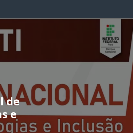
l de
as e