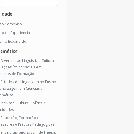
idade
igo Completo
ato de Experiência
umo Expandido
temática
 Diversidade Linguística, Cultural
elações Étnicorraciais em
textos de Formação
- Estudos de Linguagem no Ensino
endizagem em Ciências e
emática
 Inclusão, Cultura, Política e
ntidades
- Educação, Formação de
fessores e Práticas Pedagógicas
- Ensino-aprendizagem de línguas