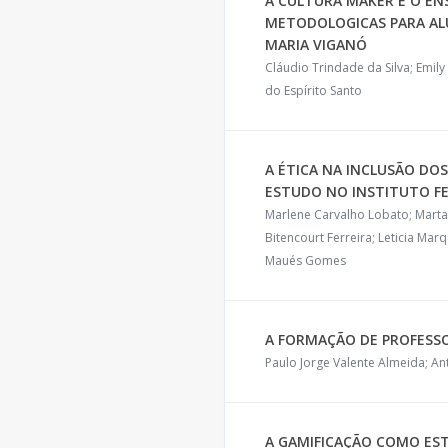
A CULTURA MAKER E O EN
METODOLOGICAS PARA AL
MARIA VIGANÓ
Cláudio Trindade da Silva; Emil
do Espírito Santo
A ÉTICA NA INCLUSÃO DOS
ESTUDO NO INSTITUTO FE
Marlene Carvalho Lobato; Marta 
Bitencourt Ferreira; Leticia Ma
Maués Gomes
A FORMAÇÃO DE PROFESSO
Paulo Jorge Valente Almeida; A
A GAMIFICAÇÃO COMO ES