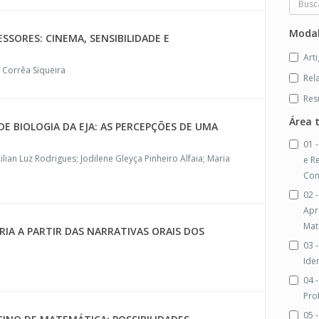
Modal
SSORES: CINEMA, SENSIBILIDADE E
Art
a Corrêa Siqueira
Rel
Res
Área 
DE BIOLOGIA DA EJA: AS PERCEPÇÕES DE UMA
01 -
lian Luz Rodrigues; Jodilene Gleyça Pinheiro Alfaia; Maria
e R
Con
02 
Apr
Mat
A A PARTIR DAS NARRATIVAS ORAIS DOS
03 -
Ide
04 
Pro
05 