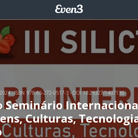
/2024
- ISBN: 978-65-272-0517-3
- DOI: 10.29327/1407130
o Seminário Internaciona
ens, Culturas, Tecnologi
o