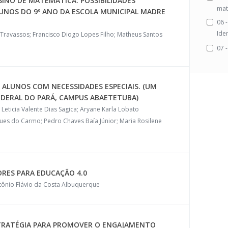
SINO DE MATEMÁTICA: POSSIBILIDADES
mat
UNOS DO 9º ANO DA ESCOLA MUNICIPAL MADRE
06 
Ide
y Travassos; Francisco Diogo Lopes Filho; Matheus Santos
07 
 ALUNOS COM NECESSIDADES ESPECIAIS. (UM
DERAL DO PARÁ, CAMPUS ABAETETUBA)
Leticia Valente Dias Sagica; Aryane Karla Lobato
rques do Carmo; Pedro Chaves Baía Júnior; Maria Rosilene
RES PARA EDUCAÇÃO 4.0
ntônio Flávio da Costa Albuquerque
TRATÉGIA PARA PROMOVER O ENGAJAMENTO