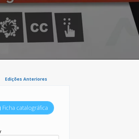
Edições Anteriores
Ficha catalográfica
r